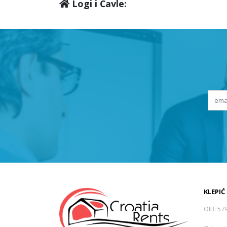
Logi i Čavle:
KLEPIĆ
OIB: 57