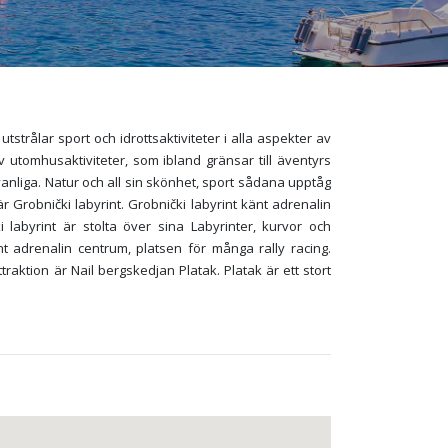
utstrålar sport och idrottsaktiviteter i alla aspekter av
 av utomhusaktiviteter, som ibland gränsar till äventyrs
vanliga. Natur och all sin skönhet, sport sådana upptåg
 är Grobnički labyrint. Grobnički labyrint känt adrenalin
labyrint är stolta över sina Labyrinter, kurvor och
t adrenalin centrum, platsen för många rally racing.
raktion är Nail bergskedjan Platak. Platak är ett stort