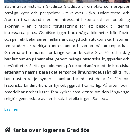
Spännande historia i Gradišće Gradišće är en plats som erbjuder
otroliga vyer och perspektiv. Utsikt över Učka, Dolomiterna och
Alperna i samband med en intressant historia och en outtömlig
skönhet - en tillräcklig förutsättning för ett besök till denna
intressanta plats. Gradišće ligger bara några kilometer från Pazin
och perfekt balanserar mellan landsbygd och autoktonska. Historien
om staden är verkligen intressant och väntar på att upptäckas.
Gallerna och romarna för länge sedan bosatte Gradišće och i dag
har lämnat en påminnelse genom många historiska byggnader och
sevärdheter. Skriftliga dokument på de adelsmän med de kroatiska
efternamn nämns bara i det femtonde århundradet. Från då till nu,
har nästan varje synen i samband med just detta år. Förutom
historiska landmärken, är kyrkobyggnad lika härlig. På orten och i
omedelbar närhet ligger fem kyrkor som vittnar om den långvariga
religiös gemenskap av den lokala befolkningen. Speleo
...
Läs mer
Karta över logierna Gradišće