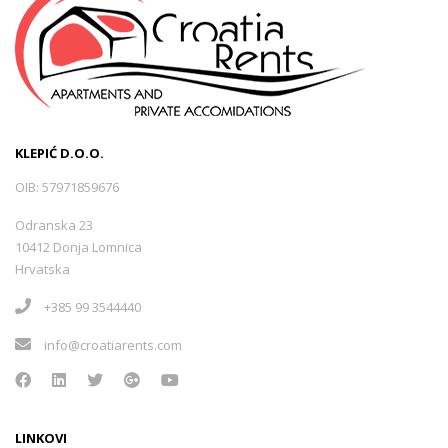
KLEPIĆ D.O.O.
OIB: 57971859676
Odranska 23
10412 Donja Lomnica
Hrvatska
+385 99 3544440
info@croatiarents.com
LINKOVI