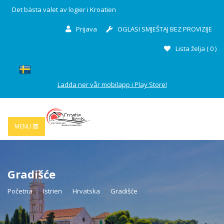
Det bästa valet av logier i Kroatien
Prijava
OGLASI SMJEŠTAJ BEZ PROVIZIJE
Lista želja (
0
)
Ladda ner vår mobilapp i Play Store!
MENU
Gradišće
Početna
Istrien
Hrvatska
Gradišće