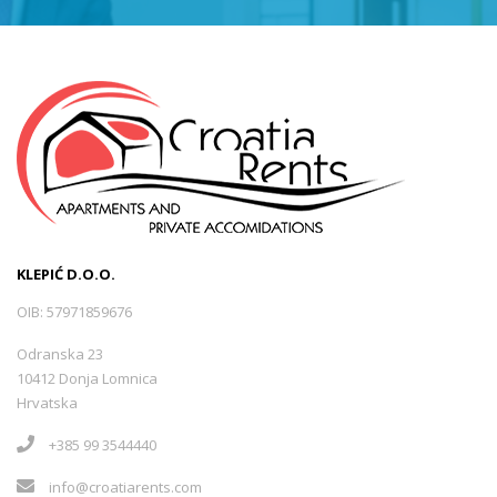
KLEPIĆ D.O.O.
OIB: 57971859676
Odranska 23
10412 Donja Lomnica
Hrvatska
+385 99 3544440
info@croatiarents.com