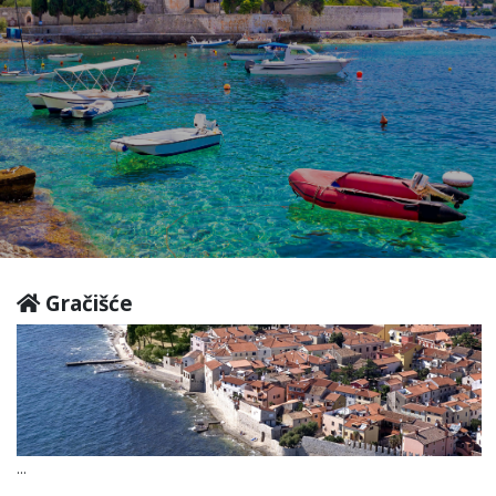
Gračišće
...