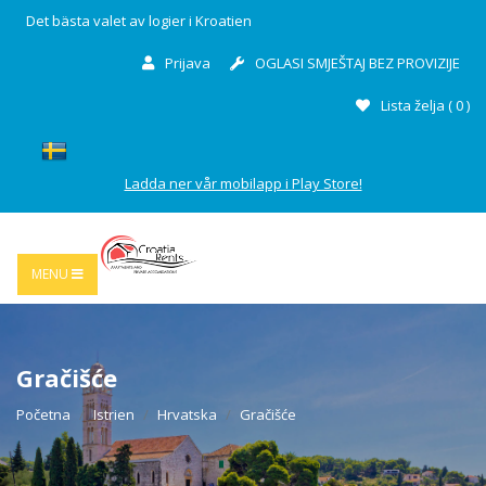
Det bästa valet av logier i Kroatien
Prijava
OGLASI SMJEŠTAJ BEZ PROVIZIJE
Lista želja (
0
)
Ladda ner vår mobilapp i Play Store!
MENU
Gračišće
Početna
Istrien
Hrvatska
Gračišće