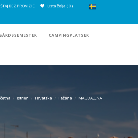
ŠTAJ BEZ PROVIZIJE
Lista želja (
0
)
GÅRDSSEMESTER
CAMPINGPLATSER
četna
Istrien
Hrvatska
Fažana
MAGDALENA