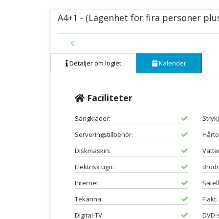
A4+1 - (Lägenhet för fira personer plu
Previous
Detaljer om logiet
Kalender
Faciliteter
Sängkläder:
Stryk
Serveringstillbehör:
Hårto
Diskmaskin:
Vatte
Elektrisk ugn:
Brödr
Internet:
Satell
Tekanna:
Fläkt:
Digital-TV:
DVD-s