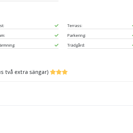
st:
Terrass:
um:
Parkering:
ärmning:
Trädgård:
s två extra sängar)