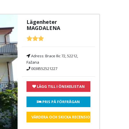
Lägenheter
MAGDALENA
Adress:
Brace Ilic 72, 52212,
Fažana
0038552521227
LÄGG TILL I ÖNSKELISTAN
 PRIS PÅ FÖRFRÅGAN
VÄRDERA OCH SKICKA RECENSIONEN