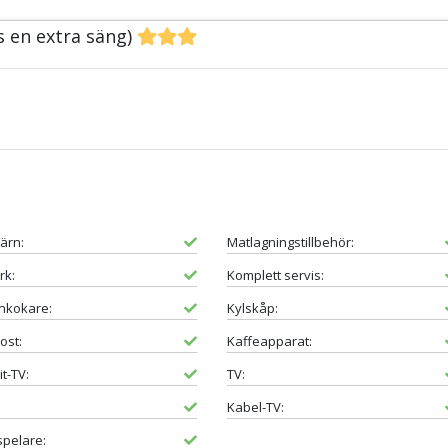
s en extra säng)
järn:
Matlagningstillbehör:
rk:
Komplett servis:
nkokare:
Kylskåp:
ost:
Kaffeapparat:
it-TV:
TV:
Kabel-TV:
pelare: