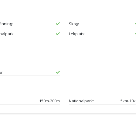
änning:
Skog:
nalpark:
Lekplats:
or:
150m-200m
Nationalpark:
5km-10