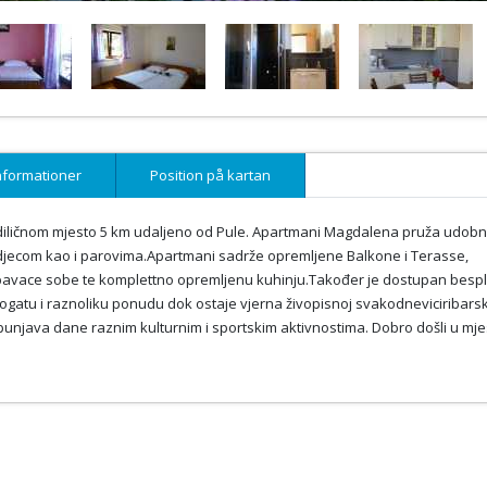
nformationer
Position på kartan
diličnom mjesto 5 km udaljeno od Pule. Apartmani Magdalena pruža udobn
 djecom kao i parovima.Apartmani sadrže opremljene Balkone i Terasse,
 2 spavace sobe te komplettno opremljenu kuhinju.Također je dostupan bespl
ogatu i raznoliku ponudu dok ostaje vjerna živopisnoj svakodneviciribars
 ispunjava dane raznim kulturnim i sportskim aktivnostima. Dobro došli u mj