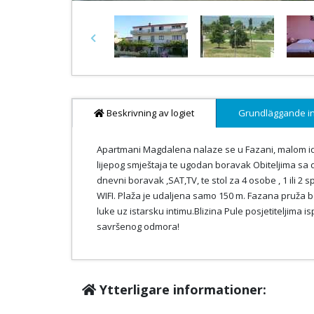
Previous
Beskrivning av logiet
Grundläggande i
Apartmani Magdalena nalaze se u Fazani, malom i
lijepog smještaja te ugodan boravak Obiteljima sa
dnevni boravak ,SAT,TV, te stol za 4 osobe , 1 ili
WIFI. Plaža je udaljena samo 150 m. Fazana pruža b
luke uz istarsku intimu.Blizina Pule posjetiteljima
savršenog odmora!
Ytterligare informationer: