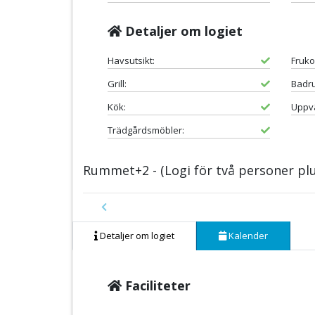
Detaljer om logiet
Havsutsikt:
Fruko
Grill:
Badr
Kök:
Uppv
Trädgårdsmöbler:
Rummet+2 - (Logi för två personer plu
Previous
Detaljer om logiet
Kalender
Faciliteter