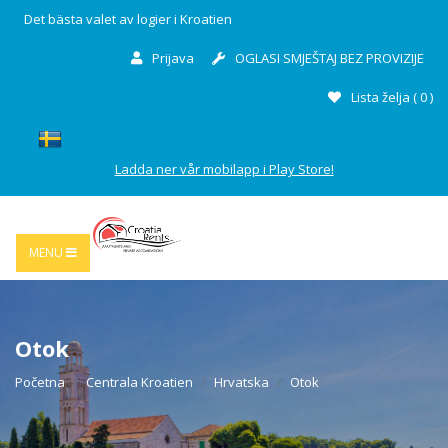
Det bästa valet av logier i Kroatien
Prijava
OGLASI SMJEŠTAJ BEZ PROVIZIJE
Lista želja (
0
)
Ladda ner vår mobilapp i Play Store!
MENU
Otok
Početna
Centrala Kroatien
Hrvatska
Otok