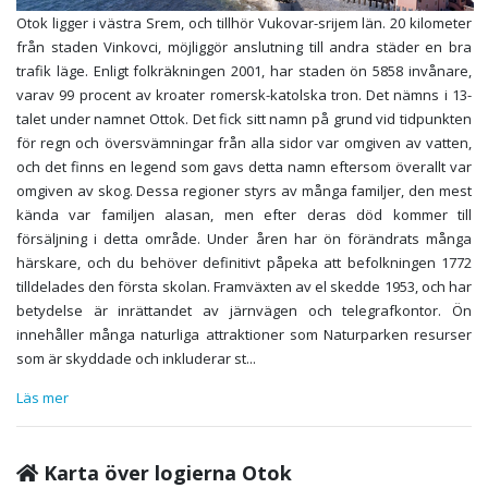
Otok ligger i västra Srem, och tillhör Vukovar-srijem län. 20 kilometer
från staden Vinkovci, möjliggör anslutning till andra städer en bra
trafik läge. Enligt folkräkningen 2001, har staden ön 5858 invånare,
varav 99 procent av kroater romersk-katolska tron. Det nämns i 13-
talet under namnet Ottok. Det fick sitt namn på grund vid tidpunkten
för regn och översvämningar från alla sidor var omgiven av vatten,
och det finns en legend som gavs detta namn eftersom överallt var
omgiven av skog. Dessa regioner styrs av många familjer, den mest
kända var familjen alasan, men efter deras död kommer till
försäljning i detta område. Under åren har ön förändrats många
härskare, och du behöver definitivt påpeka att befolkningen 1772
tilldelades den första skolan. Framväxten av el skedde 1953, och har
betydelse är inrättandet av järnvägen och telegrafkontor. Ön
innehåller många naturliga attraktioner som Naturparken resurser
som är skyddade och inkluderar st
...
Läs mer
Karta över logierna Otok