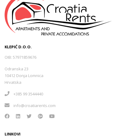
KLEPIĆ D.O.O.
OIB: 57971859676
Odranska 23
10412 Donja Lomnica
Hrvatska
+385 99 3544440
info@croatiarents.com
LINKOVI