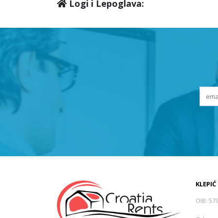
Logi i Lepoglava:
KLEPIĆ
OIB: 57