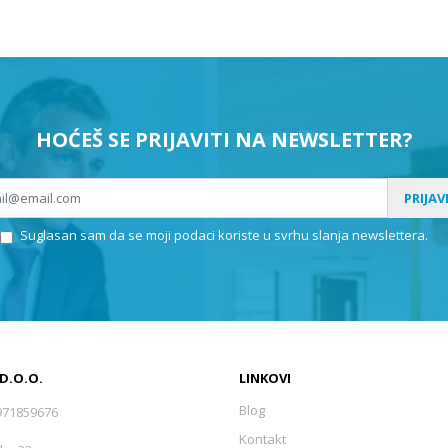
HOĆEŠ SE PRIJAVITI NA NEWSLETTER?
PRIJAV
Suglasan sam da se moji podaci koriste u svrhu slanja newslettera.
 D.O.O.
LINKOVI
Blog
971859676
Kontakt