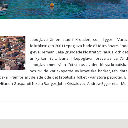
Lepoglava är en stad i Kroatien, som ligger i Vara
folkräkningen 2001 Lepoglava hade 8718 invånare. Endas
greve Herman Celje grundade klostret St Paulus, och det 
är kyrkan St .. Ivana. I Lepoglava försvaras ca 75 d
Lepoglava med rätta fått status av den första kroatiska
och rik: de var skaparna av kroatiska böcker, utbildare
tiska. Framför allt delade öde det kroatiska folket - var stora patriote
larion Gasparoti Nikola Ranger, John Krištalovec, Andrew Egger et al. Men 