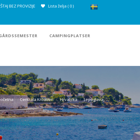
ŠTAJ BEZ PROVIZIJE
Lista želja (
0
)
GÅRDSSEMESTER
CAMPINGPLATSER
Početna
Centrala Kroatien
Hrvatska
Lepoglava