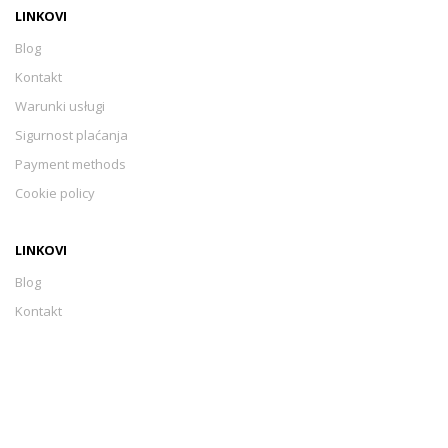
LINKOVI
Blog
Kontakt
Warunki usługi
Sigurnost plaćanja
Payment methods
Cookie policy
LINKOVI
Blog
Kontakt
Warunki usługi
Sigurnost plaćanja
Payment methods
Cookie policy