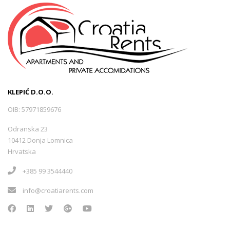
KLEPIĆ D.O.O.
OIB: 57971859676
Odranska 23
10412 Donja Lomnica
Hrvatska
+385 99 3544440
info@croatiarents.com