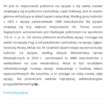
Vir jest to miejscowość położona na wyspie o tej samej nazwie
znajdująca się w północno-zachodniej części Dalmacji. Jest to miasto
gminne wchodzące w skład żupani zadarskiej. Według spisu ludności
z 2001 r. wyspę zamieszkiwało 1608 mieszkańców. Na wyspie
znajdują się trzy większe miejscowości: Vir, Torovi, Lozice.
Najwyższym wzniesieniem jest Barbinjak położonym na wysokości
116 m. n. p. m. Od strony północno-wschodniej wyspy rozciąga się
widok na wyspę Pag, a od południowo-zachodniej na wyspy Ugljan,
Sestrunj, Rivanj, Molat i Ist. W ostatnich latach notuje się wzrost liczby
ludności na wyspie, według danych Ministerstwa Spraw
Wewnętrznych w 2010 r. zanotowano tu 4480 mieszkańców z
meldunkiem na czas nieokreślony. Może to być rezultatem
urbanistycznego rozwoju wyspy związanego z budową miejsc
wypoczynkowych dla turystów, a to pociąga za sobą rozwój całej
wyspy. Na przestrzeni wieków najczęściej administracyjnie
przypadał Ninowi bąd�
...
Przeczytaj więcej