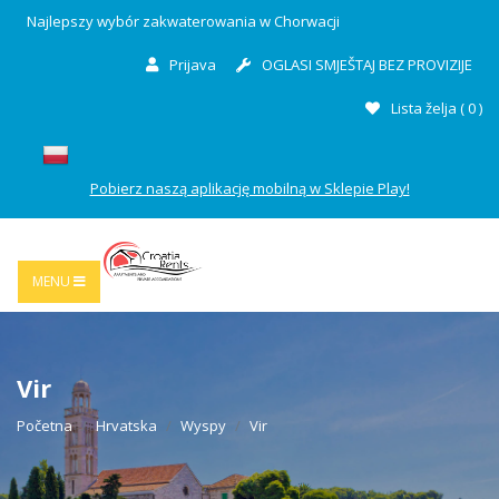
Najlepszy wybór zakwaterowania w Chorwacji
Prijava
OGLASI SMJEŠTAJ BEZ PROVIZIJE
Lista želja (
0
)
Pobierz naszą aplikację mobilną w Sklepie Play!
MENU
Vir
Početna
Hrvatska
Wyspy
Vir