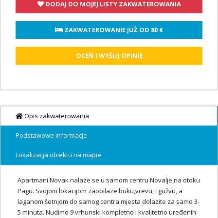
DODAJ DO MOJEJ LISTY ZAKWATEROWANIA
 ZAKWATEROWANIE JUŻ OD 
80 €
OCEŃ I WYŚLIJ OPINIĘ
Opis zakwaterowania
Podstawowe informacje
Lokalizacja obiektu na mapie
Apartmani Novak nalaze se u samom centru Novalje,na otoku
Pagu. Svojom lokacijom zaobilaze buku,vrevu, i gužvu, a
laganom šetnjom do samog centra mjesta dolazite za samo 3-
5 minuta. Nudimo 9 vrhunski kompletno i kvalitetno uređenih