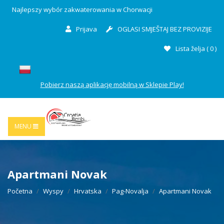
Najlepszy wybór zakwaterowania w Chorwacji
Prijava
OGLASI SMJEŠTAJ BEZ PROVIZIJE
Lista želja (
0
)
Pobierz naszą aplikację mobilną w Sklepie Play!
MENU
Apartmani Novak
Početna
Wyspy
Hrvatska
Pag-Novalja
Apartmani Novak