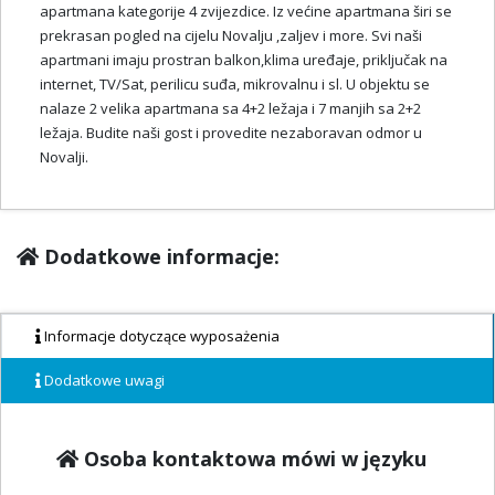
apartmana kategorije 4 zvijezdice. Iz većine apartmana širi se
prekrasan pogled na cijelu Novalju ,zaljev i more. Svi naši
apartmani imaju prostran balkon,klima uređaje, priključak na
internet, TV/Sat, perilicu suđa, mikrovalnu i sl. U objektu se
nalaze 2 velika apartmana sa 4+2 ležaja i 7 manjih sa 2+2
ležaja. Budite naši gost i provedite nezaboravan odmor u
Novalji.
Dodatkowe informacje:
Informacje dotyczące wyposażenia
Dodatkowe uwagi
Osoba kontaktowa mówi w języku