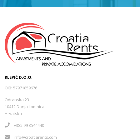
KLEPIĆ D.O.O.
OIB: 57971859676
Odranska 23
10412 Donja Lomnica
Hrvatska
+385 99 3544440
info@croatiarents.com