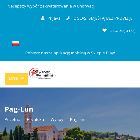
Najlepszy wybór zakwaterowania w Chorwacji
Prijava
OGLASI SMJEŠTAJ BEZ PROVIZIJE
Lista želja (
0
)
Pobierz naszą aplikację mobilną w Sklepie Play!
MENU
Pag-Lun
Početna
Hrvatska
Wyspy
Pag-Lun