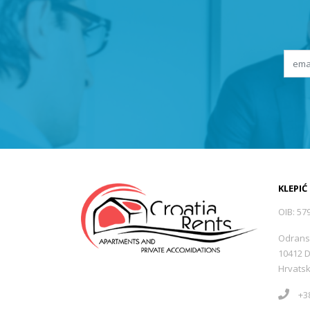
KLEPIĆ
OIB: 57
Odrans
10412 
Hrvats
+38