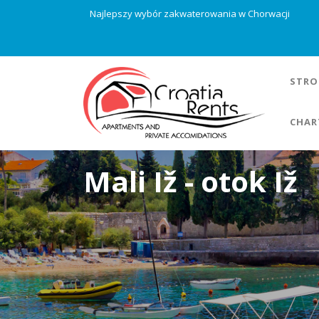
Najlepszy wybór zakwaterowania w Chorwacji
STRO
CHAR
Mali Iž - otok Iž