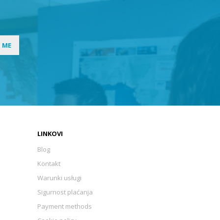
I ME
LINKOVI
Blog
Kontakt
Warunki usługi
Sigurnost plaćanja
Payment methods