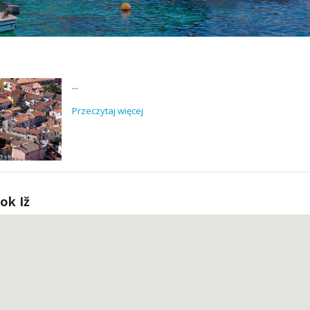
...
Przeczytaj więcej
ok Iž