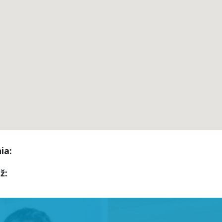
ia:
ž: