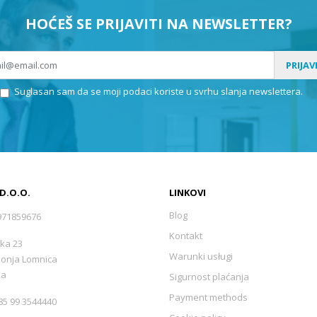
HOĆEŠ SE PRIJAVITI NA NEWSLETTER?
PRIJAV
Suglasan sam da se moji podaci koriste u svrhu slanja newslettera.
 D.O.O.
LINKOVI
Blog
971859676
Kontakt
ka 23
Warunki usługi
Donja Lomnica
ka
Sigurnost plaćanja
Payment methods
5 99 3544440