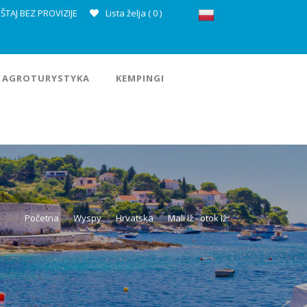
ŠTAJ BEZ PROVIZIJE
Lista želja (
0
)
AGROTURYSTYKA
KEMPINGI
Početna
Wyspy
Hrvatska
Mali Iž - otok Iž