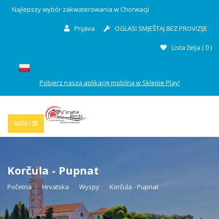
Najlepszy wybór zakwaterowania w Chorwacji
Prijava
OGLASI SMJEŠTAJ BEZ PROVIZIJE
Lista želja (
0
)
Pobierz naszą aplikację mobilną w Sklepie Play!
MENU
Korčula - Pupnat
Početna
Hrvatska
Wyspy
Korčula - Pupnat