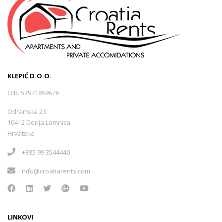
KLEPIĆ D.O.O.
OIB: 57971859676
Odranska 23
10412 Donja Lomnica
Hrvatska
+385 99 3544440
info@croatiarents.com
LINKOVI