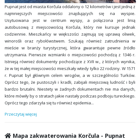
Pupnat jest od miasta Korčula oddalony o 12 kilometrów i jest jedną z
najmniejszych miejscowości znajdujących się na wyspie.
Usytuowana jest w centrum wyspy, a połączona jest linią
autobusową z miejscowością Korčula, który nie kursuje jednak
codziennie. Mieszkańcy w większości zajmują się uprawą oliwek,
winorośli oraz rybołówstwem. Szukają również zatrudnienia w
mieście w branży turystycznej, która gwarantuje pewne źródło
utrzymania. Pierwsze wzmianki o miejscowości pochodzą z 1346 r.
Istnieją również dokumenty pochodzące z XVII w., z których wynika,
że w tej małej miejscowości mieszkały wtedy tylko 22 rodziny. W 1571
r. Pupnat był głównym celem wrogów, a w szczególności Turków.
Oprócz tego, że pustoszyli i kradli, zabijali miejscową ludność i byli
bardzo brutalni. Niestety w żadnych dokumentach nie ma danych,
które mówiły by o stratach jakie nastały podczas podboju tureckiego.
Oprócz tego zdarzyła się tu również epidemia
...
Przeczytaj więcej
Mapa zakwaterowania Korčula - Pupnat