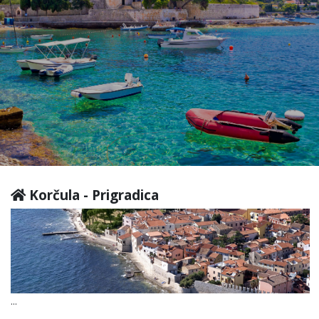
Korčula - Prigradica
...