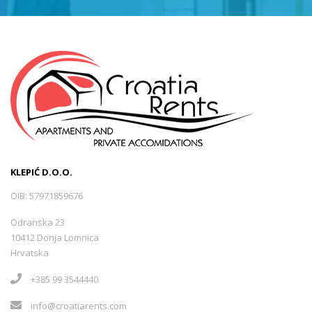
KLEPIĆ D.O.O.
OIB: 57971859676
Odranska 23
10412 Donja Lomnica
Hrvatska
+385 99 3544440
info@croatiarents.com