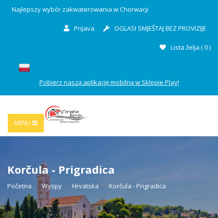
Najlepszy wybór zakwaterowania w Chorwacji
Prijava
OGLASI SMJEŠTAJ BEZ PROVIZIJE
Lista želja (
0
)
Pobierz naszą aplikację mobilną w Sklepie Play!
MENU
Korčula - Prigradica
Početna
Wyspy
Hrvatska
Korčula - Prigradica