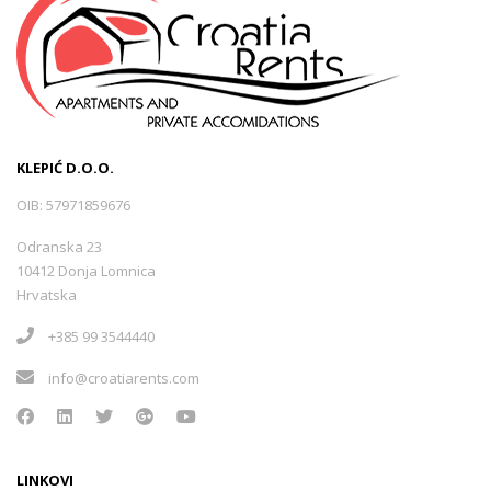
KLEPIĆ D.O.O.
OIB: 57971859676
Odranska 23
10412 Donja Lomnica
Hrvatska
+385 99 3544440
info@croatiarents.com
LINKOVI