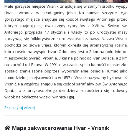
Małe górzyste miejsce Vrisnik znajduje się w samym środku wyspy
Hvar i wchodzi w skład gminy Jelsa. Na samym szczycie tego
górzystego miejsca znajduje się kościół świętego Antoniego przed
którym znajdują się dwa rzędy cyprysów z XVII w. Święto św.
Antoniego przypada 17 stycznia i wtedy to po uroczystej mszy
zaczynają się folklorystyczne uroczystości i zabawy. Nazwa Vrisnik
pochodzi od słowa vrijes, którym określa się aromatyczną roślinę,
która rośnie na wyspie Hvar. Oddalony jest o 2 km na południe od
miejscowości Svirač i Vrbanja, 3 km na północ od Ivan Dolaca, a 2 km
na zachód od Pitava. W 1991 r. w czasie spisu ludnośći miasteczko
zostało zmniejszone poprzez wyodrębnienie osiedla Humac jako
samodzielnej miejscowości, a w 1857 r. Vrisnik nazywany był również
Vrisnić. Na wzgórzu znajduje się kościół parafialny pw. Św. Antoniego
Opata, a z przykościelnego dziedzińca rozpościera się cudowny
widok na okoliczne wioski, winnice i gaj
...
Przeczytaj więcej
Mapa zakwaterowania Hvar - Vrisnik