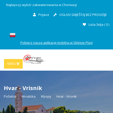
Najlepszy wybór zakwaterowania w Chorwacji
Prijava
OGLASI SMJEŠTAJ BEZ PROVIZIJE
Lista želja (
0
)
Pobierz naszą aplikację mobilną w Sklepie Play!
MENU
Hvar - Vrisnik
Početna
Hrvatska
Wyspy
Hvar - Vrisnik