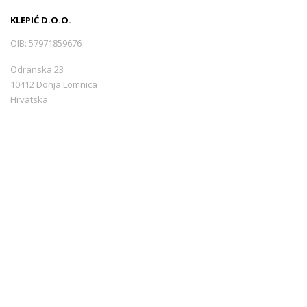
KLEPIĆ D.O.O.
OIB: 57971859676
Odranska 23
10412 Donja Lomnica
Hrvatska
+385 99 3544440
info@croatiarents.com
LINKOVI
Blog
Kontakt
Warunki usługi
Sigurnost plaćanja