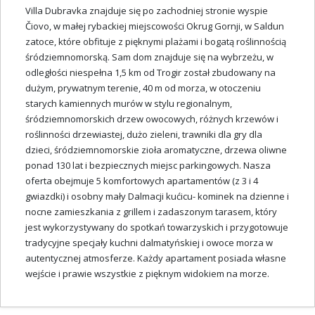
Villa Dubravka znajduje się po zachodniej stronie wyspie
Čiovo, w małej rybackiej miejscowości Okrug Gornji, w Saldun
zatoce, które obfituje z pięknymi plażami i bogatą roślinnością
śródziemnomorską. Sam dom znajduje się na wybrzeżu, w
odległości niespełna 1,5 km od Trogir został zbudowany na
dużym, prywatnym terenie, 40 m od morza, w otoczeniu
starych kamiennych murów w stylu regionalnym,
śródziemnomorskich drzew owocowych, różnych krzewów i
roślinności drzewiastej, dużo zieleni, trawniki dla gry dla
dzieci, śródziemnomorskie zioła aromatyczne, drzewa oliwne
ponad 130 lat i bezpiecznych miejsc parkingowych. Nasza
oferta obejmuje 5 komfortowych apartamentów (z 3 i 4
gwiazdki) i osobny mały Dalmacji kućicu- kominek na dzienne i
nocne zamieszkania z grillem i zadaszonym tarasem, który
jest wykorzystywany do spotkań towarzyskich i przygotowuje
tradycyjne specjały kuchni dalmatyńskiej i owoce morza w
autentycznej atmosferze. Każdy apartament posiada własne
wejście i prawie wszystkie z pięknym widokiem na morze.