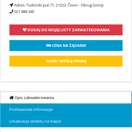
Adres:
Tudorski put 71, 21223, Čiovo - Okrug Gornji
021 886 445
DODAJ DO MOJEJ LISTY ZAKWATEROWANIA
 CENA NA ŻĄDANIE
OCEŃ I WYŚLIJ OPINIĘ
Opis zakwaterowania
Podstawowe informacje
Lokalizacja obiektu na mapie