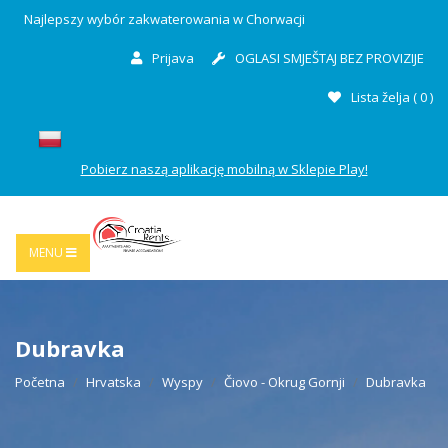
Najlepszy wybór zakwaterowania w Chorwacji
Prijava
OGLASI SMJEŠTAJ BEZ PROVIZIJE
Lista želja (
0
)
Pobierz naszą aplikację mobilną w Sklepie Play!
MENU
Dubravka
Početna
Hrvatska
Wyspy
Čiovo - Okrug Gornji
Dubravka