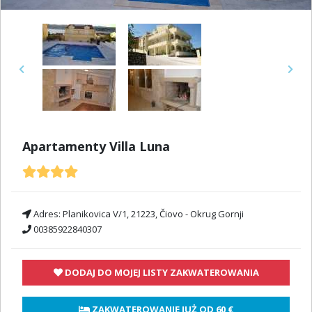
Previous
Next
Apartamenty Villa Luna
Adres:
Planikovica V/1, 21223, Čiovo - Okrug Gornji
00385922840307
DODAJ DO MOJEJ LISTY ZAKWATEROWANIA
 ZAKWATEROWANIE JUŻ OD 
60 €