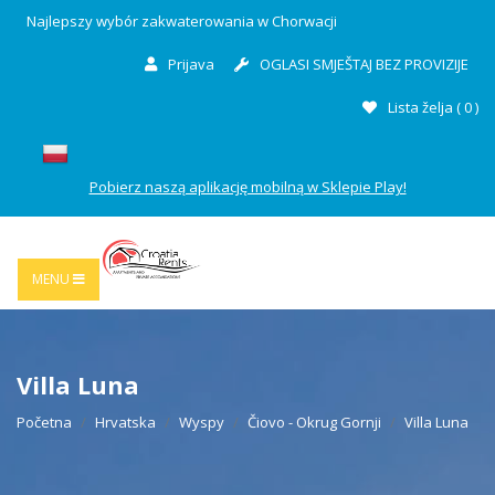
Najlepszy wybór zakwaterowania w Chorwacji
Prijava
OGLASI SMJEŠTAJ BEZ PROVIZIJE
Lista želja (
0
)
Pobierz naszą aplikację mobilną w Sklepie Play!
MENU
Villa Luna
Početna
Hrvatska
Wyspy
Čiovo - Okrug Gornji
Villa Luna