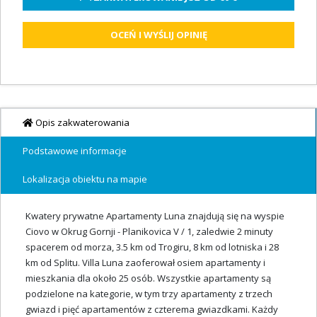
OCEŃ I WYŚLIJ OPINIĘ
Opis zakwaterowania
Podstawowe informacje
Lokalizacja obiektu na mapie
Kwatery prywatne Apartamenty Luna znajdują się na wyspie
Ciovo w Okrug Gornji - Planikovica V / 1, zaledwie 2 minuty
spacerem od morza, 3.5 km od Trogiru, 8 km od lotniska i 28
km od Splitu. Villa Luna zaoferował osiem apartamenty i
mieszkania dla około 25 osób. Wszystkie apartamenty są
podzielone na kategorie, w tym trzy apartamenty z trzech
gwiazd i pięć apartamentów z czterema gwiazdkami. Każdy