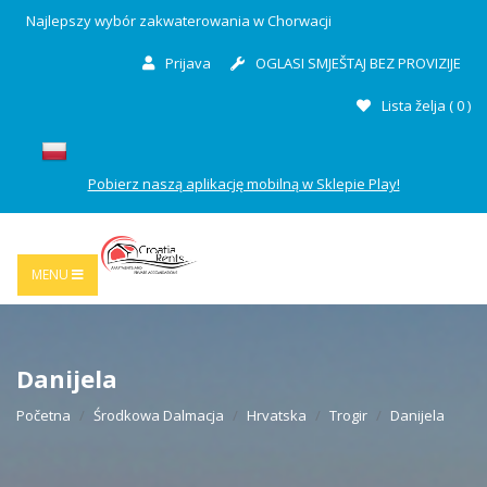
Najlepszy wybór zakwaterowania w Chorwacji
Prijava
OGLASI SMJEŠTAJ BEZ PROVIZIJE
Lista želja (
0
)
Pobierz naszą aplikację mobilną w Sklepie Play!
MENU
Danijela
Početna
Środkowa Dalmacja
Hrvatska
Trogir
Danijela