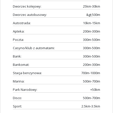
Dworzec kolejowy:
25km-30km
Dworzec autobusowy:
&gt;500m
Autostrada:
10km-15km
Apteka:
200m-300m
Poczta:
300m-500m
Casyno/klub z automatami:
300m-500m
Bank:
300m-500m
Bankomat:
200m-300m
Stacja benzynowa:
700m-1000m
Marina:
500m-700m
Park Narodowy:
+50km
Disco:
500m-700m
Sport:
2.5km-3.5km