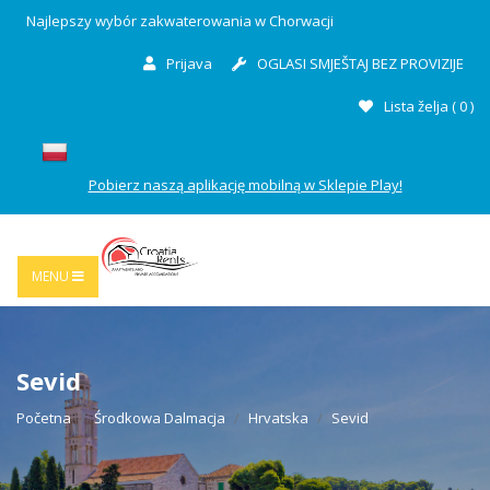
Najlepszy wybór zakwaterowania w Chorwacji
Prijava
OGLASI SMJEŠTAJ BEZ PROVIZIJE
Lista želja (
0
)
Pobierz naszą aplikację mobilną w Sklepie Play!
MENU
Sevid
Početna
Środkowa Dalmacja
Hrvatska
Sevid