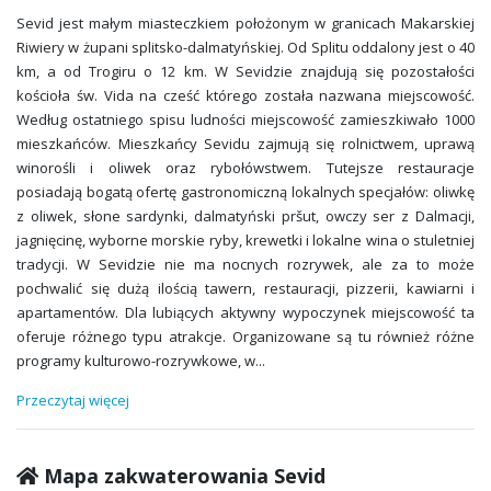
Sevid jest małym miasteczkiem położonym w granicach Makarskiej
Riwiery w żupani splitsko-dalmatyńskiej. Od Splitu oddalony jest o 40
km, a od Trogiru o 12 km. W Sevidzie znajdują się pozostałości
kościoła św. Vida na cześć którego została nazwana miejscowość.
Według ostatniego spisu ludności miejscowość zamieszkiwało 1000
mieszkańców. Mieszkańcy Sevidu zajmują się rolnictwem, uprawą
winorośli i oliwek oraz rybołówstwem. Tutejsze restauracje
posiadają bogatą ofertę gastronomiczną lokalnych specjałów: oliwkę
z oliwek, słone sardynki, dalmatyński pršut, owczy ser z Dalmacji,
jagnięcinę, wyborne morskie ryby, krewetki i lokalne wina o stuletniej
tradycji. W Sevidzie nie ma nocnych rozrywek, ale za to może
pochwalić się dużą ilością tawern, restauracji, pizzerii, kawiarni i
apartamentów. Dla lubiących aktywny wypoczynek miejscowość ta
oferuje różnego typu atrakcje. Organizowane są tu również różne
programy kulturowo-rozrywkowe, w
...
Przeczytaj więcej
Mapa zakwaterowania Sevid