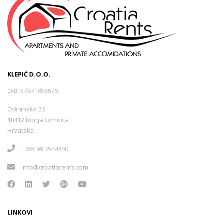
KLEPIĆ D.O.O.
OIB: 57971859676
Odranska 23
10412 Donja Lomnica
Hrvatska
+385 99 3544440
info@croatiarents.com
LINKOVI