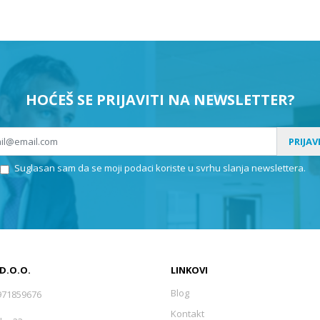
HOĆEŠ SE PRIJAVITI NA NEWSLETTER?
PRIJAV
Suglasan sam da se moji podaci koriste u svrhu slanja newslettera.
 D.O.O.
LINKOVI
Blog
971859676
Kontakt