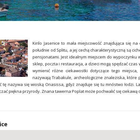
Kirilo Jasenice to mała miejscowość znajdująca się n
południe od Splitu, a jej cechą charakterystyczną są cich
pensjonatami. Jest idealnym miejscem do wypoczynku w 
sklep, poczta i restauracja, a dzieci mogą spędzać cz
wymienić różne ciekawostki dotyczące tego miejsca,
nazywają Trabakule, archeologiczne znaleziska, które p
 tę nazywa się wioską Onasissa, gdyż znajduje się tu mnóstwo łodzi. La
dczać piękna przyrody. Znana tawerna Poplat może pochwalić się ciekawą o
ice