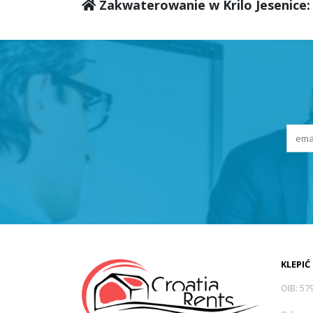
Zakwaterowanie w Krilo Jesenice:
KLEPIĆ
OIB: 57