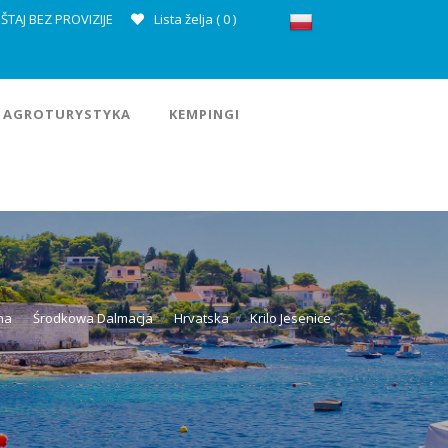
ŠTAJ BEZ PROVIZIJE
Lista želja (
0
)
AGROTURYSTYKA
KEMPINGI
na
Środkowa Dalmacja
Hrvatska
Krilo Jesenice