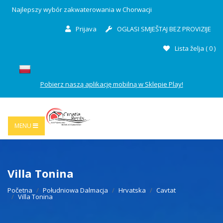
Najlepszy wybór zakwaterowania w Chorwacji
Prijava
OGLASI SMJEŠTAJ BEZ PROVIZIJE
Lista želja (
0
)
Pobierz naszą aplikację mobilną w Sklepie Play!
MENU
Villa Tonina
Početna
Południowa Dalmacja
Hrvatska
Cavtat
Villa Tonina