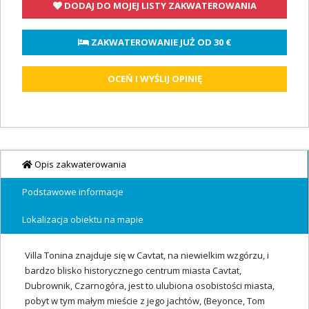
DODAJ DO MOJEJ LISTY ZAKWATEROWANIA
 ZAKWATEROWANIE JUŻ OD 
30 €
OCEŃ I WYŚLIJ OPINIĘ
Opis zakwaterowania
Podstawowe informacje
Lokalizacja obiektu na mapie
Villa Tonina znajduje się w Cavtat, na niewielkim wzgórzu, i
bardzo blisko historycznego centrum miasta Cavtat,
Dubrownik, Czarnogóra, jest to ulubiona osobistości miasta,
pobyt w tym małym mieście z jego jachtów, (Beyonce, Tom