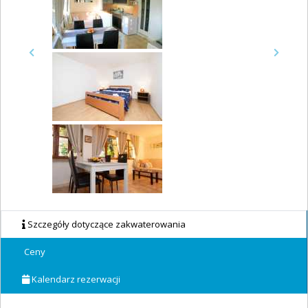
Previous
Next
Szczegóły dotyczące zakwaterowania
Ceny
Kalendarz rezerwacji