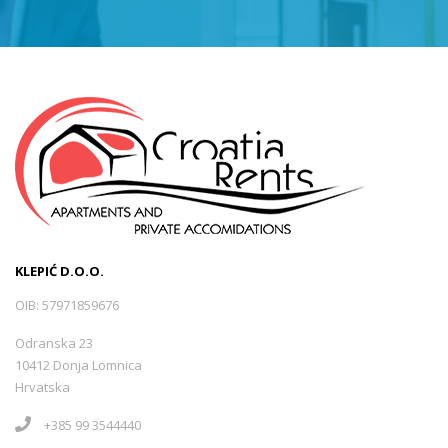
KLEPIĆ D.O.O.
OIB: 57971859676
Odranska 23
10412 Donja Lomnica
Hrvatska
+385 99 3544440