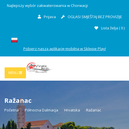
Najlepszy wybór zakwaterowania w Chorwacji
Prijava
OGLASI SMJEŠTAJ BEZ PROVIZIJE
Lista želja (
0
)
Pobierz naszą aplikację mobilną w Sklepie Play!
MENU
Ražanac
Početna
Północna Dalmacja
Hrvatska
Ražanac