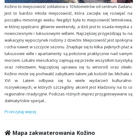
Kožino to miejscowość oddalona o 10 kilometrów od centrum Zadaru.
Jest to bardzo młoda miejscowość, która zaczęła się rozwijać na
początku minionego wieku. Niegdyś była to miejscowość letniskowa,
w której spędzano głównie weekendy, a dziś jest to osada miejska z
nowoczesnymi i luksusowymi willami. Najczęściej przyjeżdżają tu na
wakacyjny wypoczynek rodziny z dziećmi. Miejscowość jest spokojna
i cicha nawet w szczycie sezonu. Znajduje się tu kilka pięknych plaż a
luksusowe wille i apartamenty są położone praktycznie nad samym
morzem. Lokalni mieszkańcy zajmują się przede wszystkim turystyką
oraz rolnictwem. Najczęściej uprawia się tu winorośl oraz oliwki.
Kožino może się pochwalić zabytkami takimi jak kościół św. Michała z
XVI w. Latem odbywa się tu wiele wydarzeń kulturalno-
rozrywkowych, w których szczególny akcent jest kładziony na to co
regionalne i tradycyjne. Podczas różnych imprez przygotowywane są
dalmatyńskie specjał
...
Przeczytaj więcej
Mapa zakwaterowania Kožino