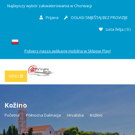
Najlepszy wybór zakwaterowania w Chorwacji
Prijava
OGLASI SMJEŠTAJ BEZ PROVIZIJE
Lista želja (
0
)
Pobierz naszą aplikację mobilną w Sklepie Play!
MENU
Kožino
Početna
Północna Dalmacja
Hrvatska
Kožino