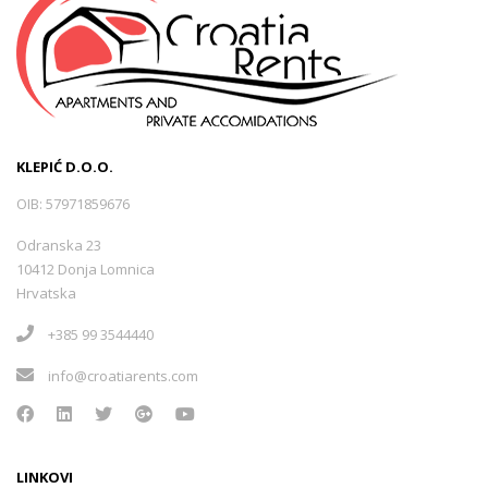
KLEPIĆ D.O.O.
OIB: 57971859676
Odranska 23
10412 Donja Lomnica
Hrvatska
+385 99 3544440
info@croatiarents.com
LINKOVI