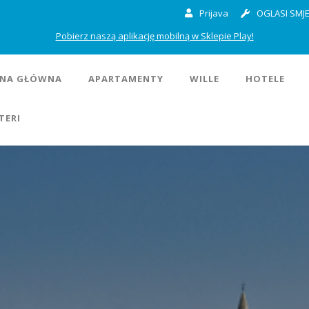
Prijava
OGLASI SMJE
Pobierz naszą aplikację mobilną w Sklepie Play!
NA GŁÓWNA
APARTAMENTY
WILLE
HOTELE
TERI