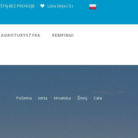
ŠTAJ BEZ PROVIZIJE
Lista želja (
0
)
AGROTURYSTYKA
KEMPINGI
Početna
Istria
Hrvatska
Žminj
Cala