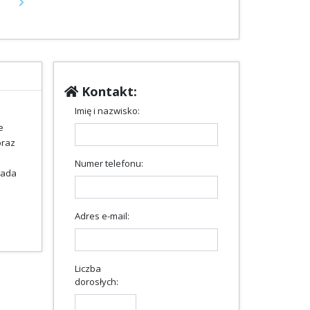
Next
Kontakt:
Imię i nazwisko:
e
oraz
Numer telefonu:
łada
Adres e-mail:
Liczba
dorosłych: