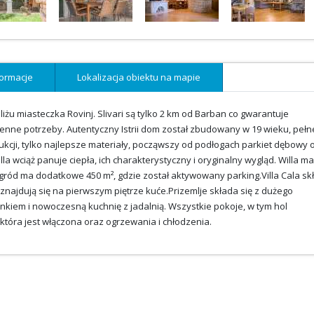
ormacje
Lokalizacja obiektu na mapie
obliżu miasteczka Rovinj. Slivari są tylko 2 km od Barban co gwarantuje
zienne potrzeby. Autentyczny Istrii dom został zbudowany w 19 wieku, pełn
kcji, tylko najlepsze materiały, począwszy od podłogach parkiet dębowy 
 wciąż panuje ciepła, ich charakterystyczny i oryginalny wygląd. Willa ma
ogród ma dodatkowe 450 m², gdzie został aktywowany parking.Villa Cala sk
je znajdują się na pierwszym piętrze kuće.Prizemlje składa się z dużego
nkiem i nowoczesną kuchnię z jadalnią. Wszystkie pokoje, w tym hol
tóra jest włączona oraz ogrzewania i chłodzenia.