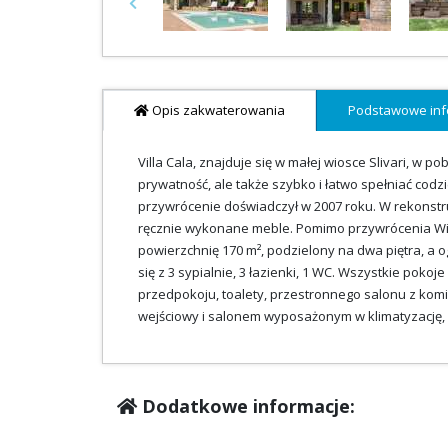
Previous
Opis zakwaterowania
Podstawowe inf
Villa Cala, znajduje się w małej wiosce Slivari, w p
prywatność, ale także szybko i łatwo spełniać cod
przywrócenie doświadczył w 2007 roku. W rekonstru
ręcznie wykonane meble. Pomimo przywrócenia Willa
powierzchnię 170 m², podzielony na dwa piętra, a 
się z 3 sypialnie, 3 łazienki, 1 WC. Wszystkie poko
przedpokoju, toalety, przestronnego salonu z komi
wejściowy i salonem wyposażonym w klimatyzację, k
Dodatkowe informacje: