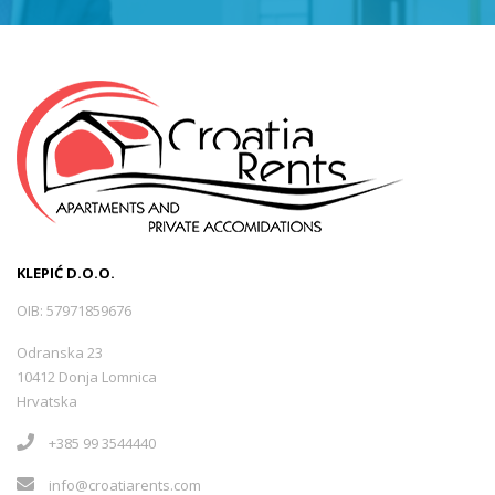
KLEPIĆ D.O.O.
OIB: 57971859676
Odranska 23
10412 Donja Lomnica
Hrvatska
+385 99 3544440
info@croatiarents.com