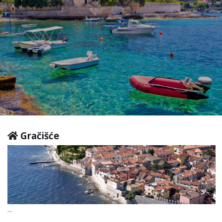
Gračišće
...