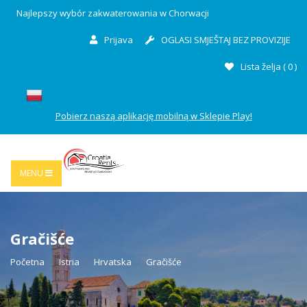
Najlepszy wybór zakwaterowania w Chorwacji
Prijava
OGLASI SMJEŠTAJ BEZ PROVIZIJE
Lista želja (
0
)
Pobierz naszą aplikację mobilną w Sklepie Play!
MENU
Gračišće
Početna
Istria
Hrvatska
Gračišće