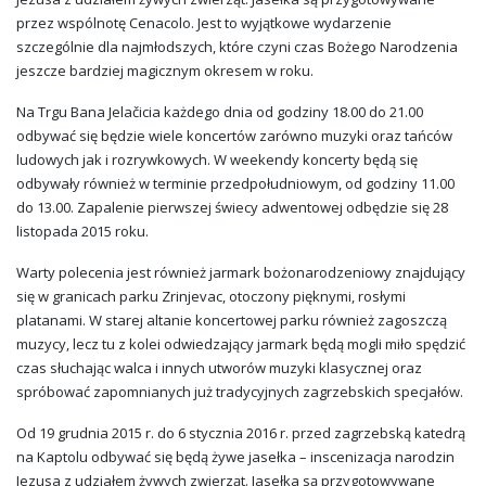
przez wspólnotę Cenacolo. Jest to wyjątkowe wydarzenie
szczególnie dla najmłodszych, które czyni czas Bożego Narodzenia
jeszcze bardziej magicznym okresem w roku.
Na Trgu Bana Jelačicia każdego dnia od godziny 18.00 do 21.00
odbywać się będzie wiele koncertów zarówno muzyki oraz tańców
ludowych jak i rozrywkowych. W weekendy koncerty będą się
odbywały również w terminie przedpołudniowym, od godziny 11.00
do 13.00. Zapalenie pierwszej świecy adwentowej odbędzie się 28
listopada 2015 roku.
Warty polecenia jest również jarmark bożonarodzeniowy znajdujący
się w granicach parku Zrinjevac, otoczony pięknymi, rosłymi
platanami. W starej altanie koncertowej parku również zagoszczą
muzycy, lecz tu z kolei odwiedzający jarmark będą mogli miło spędzić
czas słuchając walca i innych utworów muzyki klasycznej oraz
spróbować zapomnianych już tradycyjnych zagrzebskich specjałów.
Od 19 grudnia 2015 r. do 6 stycznia 2016 r. przed zagrzebską katedrą
na Kaptolu odbywać się będą żywe jasełka – inscenizacja narodzin
Jezusa z udziałem żywych zwierząt. Jasełka są przygotowywane