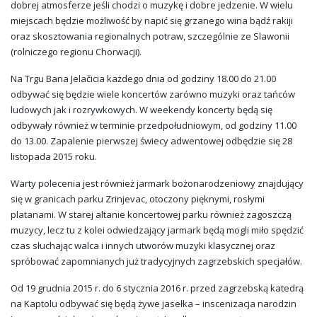
dobrej atmosferze jeśli chodzi o muzykę i dobre jedzenie. W wielu
miejscach będzie możliwość by napić się grzanego wina bądź rakiji
oraz skosztowania regionalnych potraw, szczególnie ze Slawonii
(rolniczego regionu Chorwacji).
Na Trgu Bana Jelačicia każdego dnia od godziny 18.00 do 21.00
odbywać się będzie wiele koncertów zarówno muzyki oraz tańców
ludowych jak i rozrywkowych. W weekendy koncerty będą się
odbywały również w terminie przedpołudniowym, od godziny 11.00
do 13.00. Zapalenie pierwszej świecy adwentowej odbędzie się 28
listopada 2015 roku.
Warty polecenia jest również jarmark bożonarodzeniowy znajdujący
się w granicach parku Zrinjevac, otoczony pięknymi, rosłymi
platanami. W starej altanie koncertowej parku również zagoszczą
muzycy, lecz tu z kolei odwiedzający jarmark będą mogli miło spędzić
czas słuchając walca i innych utworów muzyki klasycznej oraz
spróbować zapomnianych już tradycyjnych zagrzebskich specjałów.
Od 19 grudnia 2015 r. do 6 stycznia 2016 r. przed zagrzebską katedrą
na Kaptolu odbywać się będą żywe jasełka – inscenizacja narodzin