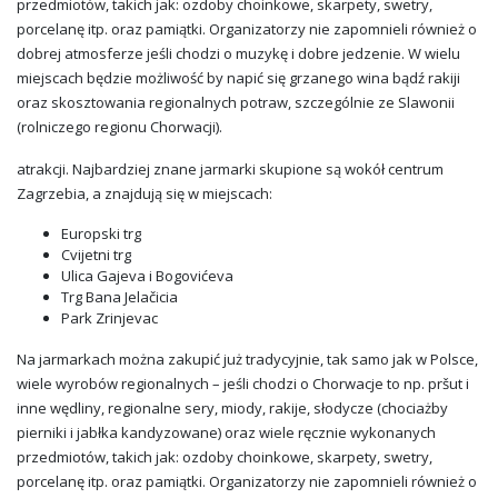
przedmiotów, takich jak: ozdoby choinkowe, skarpety, swetry,
porcelanę itp. oraz pamiątki. Organizatorzy nie zapomnieli również o
dobrej atmosferze jeśli chodzi o muzykę i dobre jedzenie. W wielu
miejscach będzie możliwość by napić się grzanego wina bądź rakiji
oraz skosztowania regionalnych potraw, szczególnie ze Slawonii
(rolniczego regionu Chorwacji).
atrakcji. Najbardziej znane jarmarki skupione są wokół centrum
Zagrzebia, a znajdują się w miejscach:
Europski trg
Cvijetni trg
Ulica Gajeva i Bogovićeva
Trg Bana Jelačicia
Park Zrinjevac
Na jarmarkach można zakupić już tradycyjnie, tak samo jak w Polsce,
wiele wyrobów regionalnych – jeśli chodzi o Chorwacje to np. pršut i
inne wędliny, regionalne sery, miody, rakije, słodycze (chociażby
pierniki i jabłka kandyzowane) oraz wiele ręcznie wykonanych
przedmiotów, takich jak: ozdoby choinkowe, skarpety, swetry,
porcelanę itp. oraz pamiątki. Organizatorzy nie zapomnieli również o