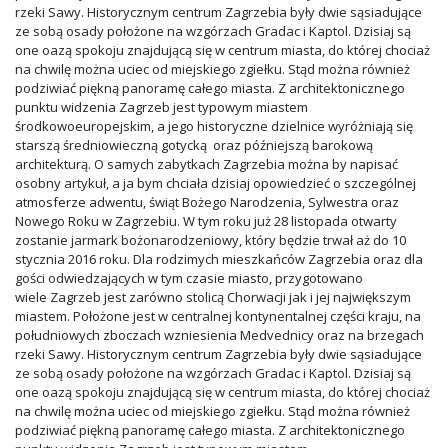
rzeki Sawy. Historycznym centrum Zagrzebia były dwie sąsiadujące
ze sobą osady położone na wzgórzach Gradac i Kaptol. Dzisiaj są
one oazą spokoju znajdującą się w centrum miasta, do której chociaż
na chwilę można uciec od miejskiego zgiełku. Stąd można również
podziwiać piękną panoramę całego miasta. Z architektonicznego
punktu widzenia Zagrzeb jest typowym miastem
środkowoeuropejskim, a jego historyczne dzielnice wyróżniają się
starszą średniowieczną gotycką oraz późniejszą barokową
architekturą. O samych zabytkach Zagrzebia można by napisać
osobny artykuł, a ja bym chciała dzisiaj opowiedzieć o szczególnej
atmosferze adwentu, świąt Bożego Narodzenia, Sylwestra oraz
Nowego Roku w Zagrzebiu. W tym roku już 28 listopada otwarty
zostanie jarmark bożonarodzeniowy, który będzie trwał aż do 10
stycznia 2016 roku. Dla rodzimych mieszkańców Zagrzebia oraz dla
gości odwiedzających w tym czasie miasto, przygotowano
wiele Zagrzeb jest zarówno stolicą Chorwacji jak i jej największym
miastem. Położone jest w centralnej kontynentalnej części kraju, na
południowych zboczach wzniesienia Medvednicy oraz na brzegach
rzeki Sawy. Historycznym centrum Zagrzebia były dwie sąsiadujące
ze sobą osady położone na wzgórzach Gradac i Kaptol. Dzisiaj są
one oazą spokoju znajdującą się w centrum miasta, do której chociaż
na chwilę można uciec od miejskiego zgiełku. Stąd można również
podziwiać piękną panoramę całego miasta. Z architektonicznego