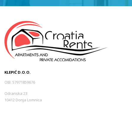
KLEPIĆ D.O.O.
OIB: 57971859676
Odranska 23
10412 Donja Lomnica
Hrvatska
+385 99 3544440
info@croatiarents.com