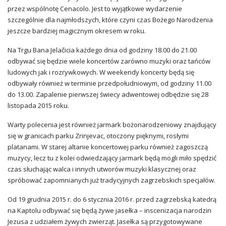
przez wspólnotę Cenacolo. Jest to wyjątkowe wydarzenie
szczególnie dla najmłodszych, które czyni czas Bożego Narodzenia
jeszcze bardziej magicznym okresem w roku.
Na Trgu Bana Jelačicia każdego dnia od godziny 18.00 do 21.00
odbywać się będzie wiele koncertów zarówno muzyki oraz tańców
ludowych jak i rozrywkowych. W weekendy koncerty będą się
odbywały również w terminie przedpołudniowym, od godziny 11.00
do 13.00. Zapalenie pierwszej świecy adwentowej odbędzie się 28
listopada 2015 roku.
Warty polecenia jest również jarmark bożonarodzeniowy znajdujący
się w granicach parku Zrinjevac, otoczony pięknymi, rosłymi
platanami. W starej altanie koncertowej parku również zagoszczą
muzycy, lecz tu z kolei odwiedzający jarmark będą mogli miło spędzić
czas słuchając walca i innych utworów muzyki klasycznej oraz
spróbować zapomnianych już tradycyjnych zagrzebskich specjałów.
Od 19 grudnia 2015 r. do 6 stycznia 2016 r. przed zagrzebską katedrą
na Kaptolu odbywać się będą żywe jasełka – inscenizacja narodzin
Jezusa z udziałem żywych zwierząt. Jasełka są przygotowywane