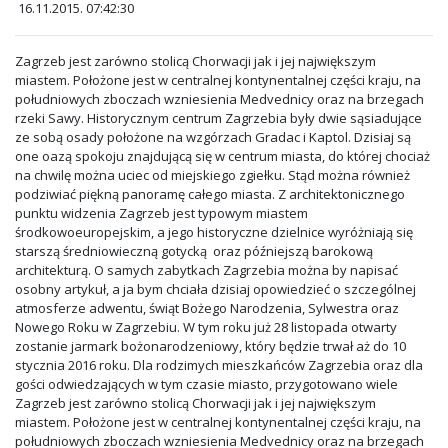
16.11.2015. 07:42:30
Zagrzeb jest zarówno stolicą Chorwacji jak i jej największym
miastem. Położone jest w centralnej kontynentalnej części kraju, na
południowych zboczach wzniesienia Medvednicy oraz na brzegach
rzeki Sawy. Historycznym centrum Zagrzebia były dwie sąsiadujące
ze sobą osady położone na wzgórzach Gradac i Kaptol. Dzisiaj są
one oazą spokoju znajdującą się w centrum miasta, do której chociaż
na chwilę można uciec od miejskiego zgiełku. Stąd można również
podziwiać piękną panoramę całego miasta. Z architektonicznego
punktu widzenia Zagrzeb jest typowym miastem
środkowoeuropejskim, a jego historyczne dzielnice wyróżniają się
starszą średniowieczną gotycką oraz późniejszą barokową
architekturą. O samych zabytkach Zagrzebia można by napisać
osobny artykuł, a ja bym chciała dzisiaj opowiedzieć o szczególnej
atmosferze adwentu, świąt Bożego Narodzenia, Sylwestra oraz
Nowego Roku w Zagrzebiu. W tym roku już 28 listopada otwarty
zostanie jarmark bożonarodzeniowy, który będzie trwał aż do 10
stycznia 2016 roku. Dla rodzimych mieszkańców Zagrzebia oraz dla
gości odwiedzających w tym czasie miasto, przygotowano wiele
Zagrzeb jest zarówno stolicą Chorwacji jak i jej największym
miastem. Położone jest w centralnej kontynentalnej części kraju, na
południowych zboczach wzniesienia Medvednicy oraz na brzegach