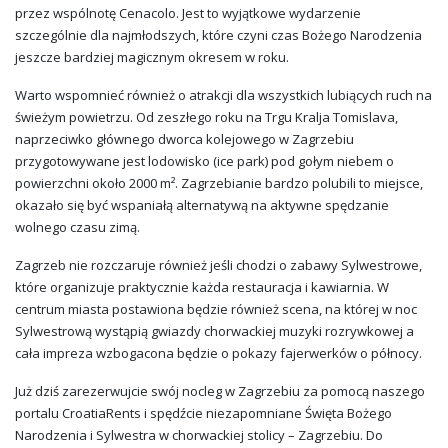
przez wspólnotę Cenacolo. Jest to wyjątkowe wydarzenie
szczególnie dla najmłodszych, które czyni czas Bożego Narodzenia
jeszcze bardziej magicznym okresem w roku.
Warto wspomnieć również o atrakcji dla wszystkich lubiących ruch na
świeżym powietrzu. Od zeszłego roku na Trgu Kralja Tomislava,
naprzeciwko głównego dworca kolejowego w Zagrzebiu
przygotowywane jest lodowisko (ice park) pod gołym niebem o
powierzchni około 2000 m². Zagrzebianie bardzo polubili to miejsce,
okazało się być wspaniałą alternatywą na aktywne spędzanie
wolnego czasu zimą.
Zagrzeb nie rozczaruje również jeśli chodzi o zabawy Sylwestrowe,
które organizuje praktycznie każda restauracja i kawiarnia. W
centrum miasta postawiona będzie również scena, na której w noc
Sylwestrową wystąpią gwiazdy chorwackiej muzyki rozrywkowej a
cała impreza wzbogacona będzie o pokazy fajerwerków o północy.
Już dziś zarezerwujcie swój nocleg w Zagrzebiu za pomocą naszego
portalu CroatiaRents i spędźcie niezapomniane Święta Bożego
Narodzenia i Sylwestra w chorwackiej stolicy – Zagrzebiu. Do