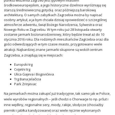
punktu widzenia Zagrzeb jest typowym miastem
środkowoeuropejskim, a jego historyczne dzielnice wyróżniają się
starszą średniowieczną gotycką oraz późniejszą barokową
architekturą. O samych zabytkach Zagrzebia można by napisać
osobny artykuł, a ja bym chciała dzisiaj opowiedzieć o szczególnej
atmosferze adwentu, świąt Bożego Narodzenia, Sylwestra oraz
Nowego Roku w Zagrzebiu. W tym roku już 28 listopada otwarty
zostanie jarmark bożonarodzeniowy, który będzie trwał aż do 10
stycznia 2016 roku. Dla rodzimych mieszkańców Zagrzebia oraz dla
gości odwiedzających w tym czasie miasto, przygotowano wiele
atrakcji. Najbardziej znane jarmarki skupione są wokół centrum
Zagrzebia, a znajdują się w miejscach:
Europski trg
Cvijetni trg
Ulica Gajeva i Bogovićeva
Trg Bana Jelačicia
Park Zrinjevac
Na jarmarkach można zakupić już tradycyjnie, tak samo jak w Polsce,
wiele wyrobów regionalnych – jeśli chodzi o Chorwacje to np. pršut i
inne wędliny, regionalne sery, miody, rakije, słodycze (chociażby
pierniki i jabłka kandyzowane) oraz wiele ręcznie wykonanych