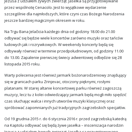
Jezusa z udziałem żywych zwierząt. Jasełka są przygotowywane
przez wspólnotę Cenacolo. Jest to wyjątkowe wydarzenie
szczególnie dla najmłodszych, które czyni czas Bożego Narodzenia
jeszcze bardziej magicznym okresem w roku.
Na Trgu Bana Jelačicia każdego dnia od godziny 18.00 do 21.00
odbywać się będzie wiele koncertów zarówno muzyki oraz tańców
ludowych jak i rozrywkowych. W weekendy koncerty będą się
odbywały również w terminie przedpołudniowym, od godziny 11.00
do 13.00. Zapalenie pierwszej świecy adwentowej odbędzie się 28
listopada 2015 roku.
Warty polecenia jest również jarmark bożonarodzeniowy znajdujący
się w granicach parku Zrinjevac, otoczony pięknymi, rosłymi
platanami. W starej altanie koncertowej parku również zagoszczą
muzycy, lecz tu z kolei odwiedzający jarmark będą mogli miło spędzić
czas słuchając walca i innych utworów muzyki klasycznej oraz
spróbować zapomnianych już tradycyjnych zagrzebskich specjałów.
Od 19 grudnia 2015 r. do 6 stycznia 2016 r. przed zagrzebską katedrą
na Kaptolu odbywać się będą żywe jasełka – inscenizacja narodzin
Jezusa z udziałem żywych zwierząt. Jasełka są przygotowywane