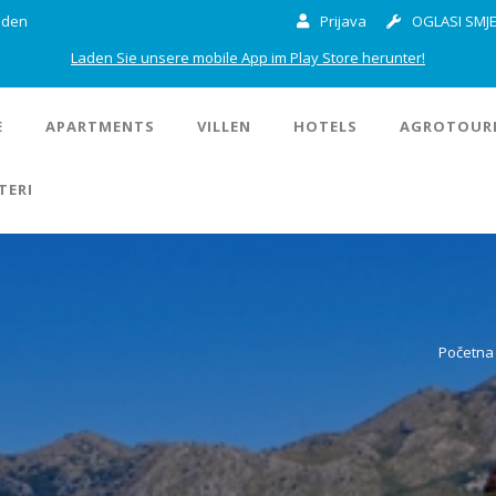
inden
Prijava
OGLASI SMJE
Laden Sie unsere mobile App im Play Store herunter!
E
APARTMENTS
VILLEN
HOTELS
AGROTOUR
TERI
Početna