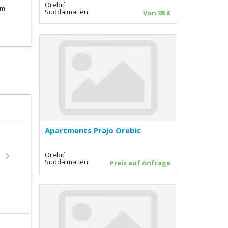
Orebić
km
Süddalmatien
Von 98 €
Apartments Prajo Orebic
Orebić
Next
Süddalmatien
Preis auf Anfrage