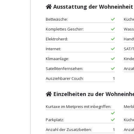
Ausstattung der Wohneinheit
Bettwäsche:
Küche
Komplettes Geschirr:
Wass
Elektroherd:
Hand
Internet:
SAT/T
Klimaanlage:
Kinde
Satellitenfernsehen:
Anzah
Ausziehbarer Couch:
1
Einzelheiten zu der Wohneinh
Kurtaxe im Mietpreis mit inbegriffen:
Merbl
Parkplatz:
Küch
Anzahl der Zusatzbetten:
1
Anzah