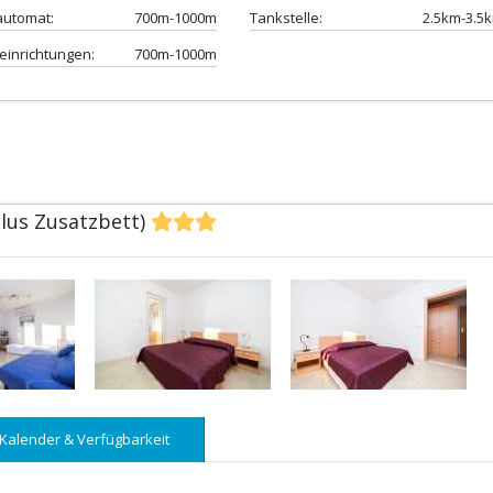
automat:
700m-1000m
Tankstelle:
2.5km-3.5
einrichtungen:
700m-1000m
plus Zusatzbett)
Kalender & Verfügbarkeit