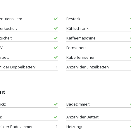
nutensilien:
Besteck:
erkocher:
Kühlschrank:
tücher:
Kaffeemaschine:
V:
Fernseher:
rbett:
Kabelfernsehen:
l der Doppelbetten:
1
Anzahl der Einzelbetten:
eit
ick:
Badezimmer:
e:
Anzahl der Betten:
l der Badezimmer:
1
Heizung: