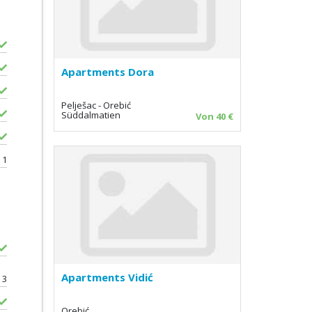
Apartments Dora
Pelješac - Orebić
Süddalmatien
Von 40 €
1
Apartments Vidić
3
Orebić