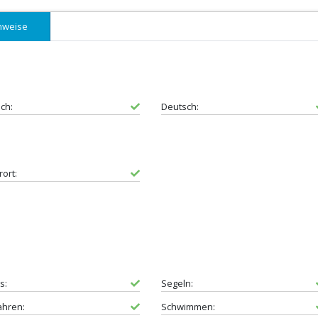
nweise
sch:
Deutsch:
rort:
s:
Segeln:
ahren:
Schwimmen: