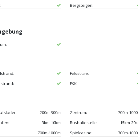
:
Bergsteigen:
Umgebung
um:
lstrand:
Felsstrand:
strand:
FKK:
ufsladen:
200m-300m
Zentrum:
700m-100
afen:
3km-10km
Bushaltestelle:
15km-20
700m-1000m
Spielcasino:
700m-100