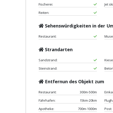
Fischerei:
Jet ski
Reiten:
Sehenswürdigkeiten in der 
Restaurant:
Muse
Strandarten
Sandstrand:
Kiese
Steinstrand:
Beton
Entfernun des Objekt zum
Restaurant:
300m-500m
Einka
Fährhafen:
15km-20km
Flugh
Apotheke:
700m-1000m
Post: