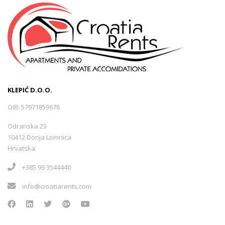
KLEPIĆ D.O.O.
OIB: 57971859676
Odranska 23
10412 Donja Lomnica
Hrvatska
+385 99 3544440
info@croatiarents.com