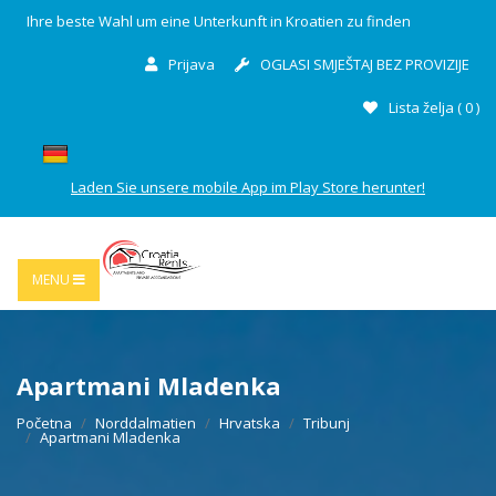
Ihre beste Wahl um eine Unterkunft in Kroatien zu finden
Prijava
OGLASI SMJEŠTAJ BEZ PROVIZIJE
Lista želja (
0
)
Laden Sie unsere mobile App im Play Store herunter!
MENU
Apartmani Mladenka
Početna
Norddalmatien
Hrvatska
Tribunj
Apartmani Mladenka