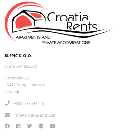
KLEPIĆ D.O.O.
OIB: 57971859676
Odranska 23
10412 Donja Lomnica
Hrvatska
+385 99 3544440
info@croatiarents.com