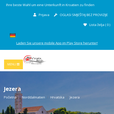
Ihre beste Wahl um eine Unterkunft in Kroatien zu finden
Prijava
OGLASI SMJEŠTAJ BEZ PROVIZIJE
Lista želja (
0
)
Laden Sie unsere mobile App im Play Store herunter!
MENU
Jezera
Početna
Norddalmatien
Hrvatska
Jezera