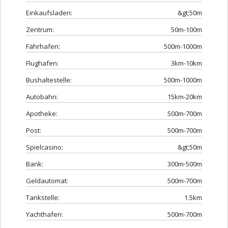
Einkaufsladen:
&gt;50m
Zentrum:
50m-100m
Fährhafen:
500m-1000m
Flughafen:
3km-10km
Bushaltestelle:
500m-1000m
Autobahn:
15km-20km
Apotheke:
500m-700m
Post:
500m-700m
Spielcasino:
&gt;50m
Bank:
300m-500m
Geldautomat:
500m-700m
Tankstelle:
1.5km
Yachthafen:
500m-700m