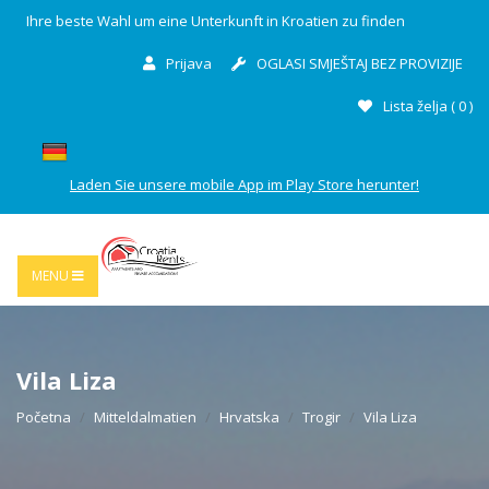
Ihre beste Wahl um eine Unterkunft in Kroatien zu finden
Prijava
OGLASI SMJEŠTAJ BEZ PROVIZIJE
Lista želja (
0
)
Laden Sie unsere mobile App im Play Store herunter!
MENU
Vila Liza
Početna
Mitteldalmatien
Hrvatska
Trogir
Vila Liza