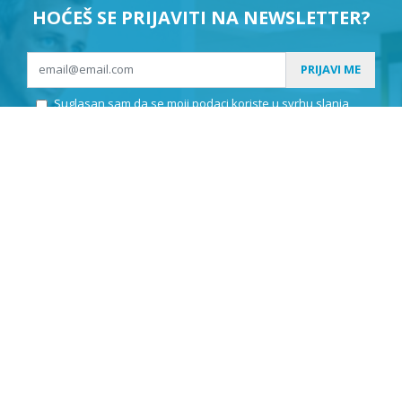
HOĆEŠ SE PRIJAVITI NA NEWSLETTER?
PRIJAVI ME
Suglasan sam da se moji podaci koriste u svrhu slanja
newslettera.
KLEPIĆ D.O.O.