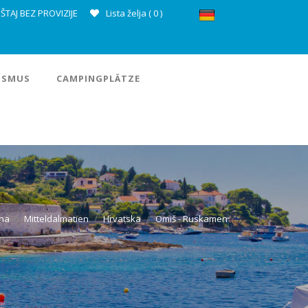
ŠTAJ BEZ PROVIZIJE
Lista želja (
0
)
ISMUS
CAMPINGPLÄTZE
na
Mitteldalmatien
Hrvatska
Omiš - Ruskamen