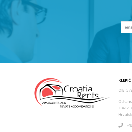
KLEPIĆ
OIB: 57
Odrans
10412 
Hrvats
+38