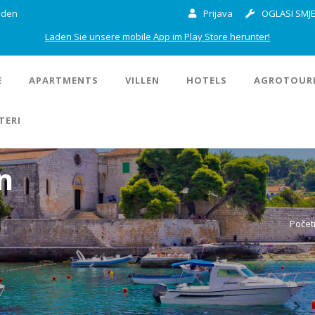
inden
Prijava
OGLASI SMJE
Laden Sie unsere mobile App im Play Store herunter!
E
APARTMENTS
VILLEN
HOTELS
AGROTOUR
TERI
n
Počet