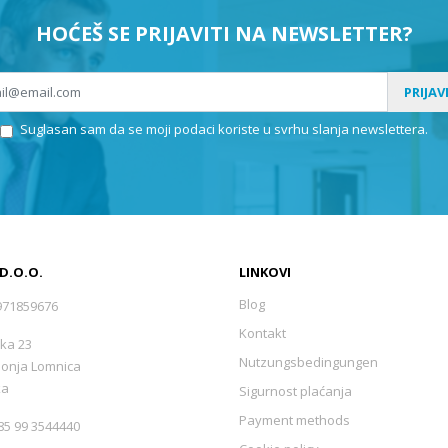
HOĆEŠ SE PRIJAVITI NA NEWSLETTER?
PRIJAV
Suglasan sam da se moji podaci koriste u svrhu slanja newslettera.
 D.O.O.
LINKOVI
Blog
971859676
Kontakt
ka 23
Nutzungsbedingungen
Donja Lomnica
ka
Sigurnost plaćanja
Payment methods
5 99 3544440