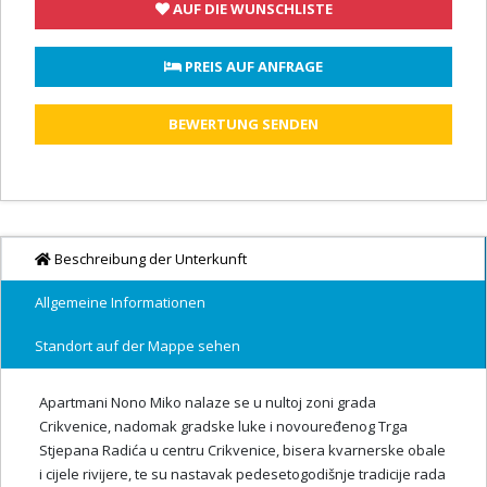
AUF DIE WUNSCHLISTE
 PREIS AUF ANFRAGE
BEWERTUNG SENDEN
Beschreibung der Unterkunft
Allgemeine Informationen
Standort auf der Mappe sehen
Apartmani Nono Miko nalaze se u nultoj zoni grada
Crikvenice, nadomak gradske luke i novouređenog Trga
Stjepana Radića u centru Crikvenice, bisera kvarnerske obale
i cijele rivijere, te su nastavak pedesetogodišnje tradicije rada