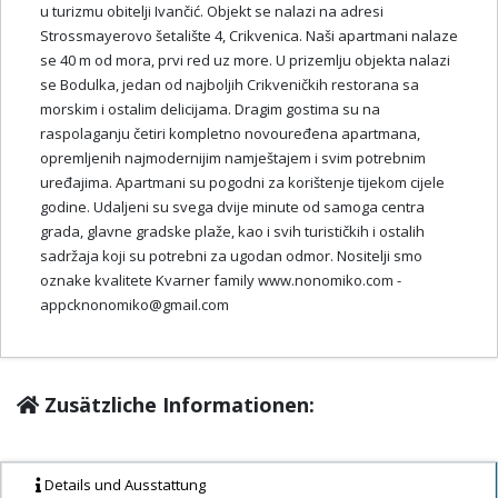
u turizmu obitelji Ivančić. Objekt se nalazi na adresi
Strossmayerovo šetalište 4, Crikvenica. Naši apartmani nalaze
se 40 m od mora, prvi red uz more. U prizemlju objekta nalazi
se Bodulka, jedan od najboljih Crikveničkih restorana sa
morskim i ostalim delicijama. Dragim gostima su na
raspolaganju četiri kompletno novouređena apartmana,
opremljenih najmodernijim namještajem i svim potrebnim
uređajima. Apartmani su pogodni za korištenje tijekom cijele
godine. Udaljeni su svega dvije minute od samoga centra
grada, glavne gradske plaže, kao i svih turističkih i ostalih
sadržaja koji su potrebni za ugodan odmor. Nositelji smo
oznake kvalitete Kvarner family www.nonomiko.com -
appcknonomiko@gmail.com
Zusätzliche Informationen:
Details und Ausstattung