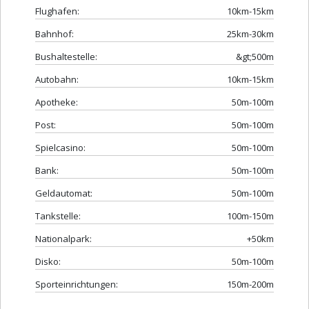
Flughafen:
10km-15km
Bahnhof:
25km-30km
Bushaltestelle:
&gt;500m
Autobahn:
10km-15km
Apotheke:
50m-100m
Post:
50m-100m
Spielcasino:
50m-100m
Bank:
50m-100m
Geldautomat:
50m-100m
Tankstelle:
100m-150m
Nationalpark:
+50km
Disko:
50m-100m
Sporteinrichtungen:
150m-200m