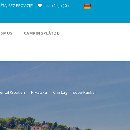
ŠTAJ BEZ PROVIZIJE
Lista želja (
0
)
ISMUS
CAMPINGPLÄTZE
ental Kroatien
Hrvatska
Crni Lug
sobe-Raukar