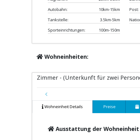
Autobahn:
10km-15km
Post:
Tankstelle:
3.5km-5km
Natio
Sporteinrichtungen:
100m-150m
Wohneinheiten:
Zimmer - (Unterkunft für zwei Perso
Previous
Wohneinheit Details
Preise
Ausstattung der Wohneinheit