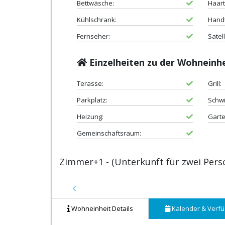
Bettwäsche:
Haart
Kühlschrank:
Hand
Fernseher:
Satel
Einzelheiten zu der Wohneinh
Terasse:
Grill:
Parkplatz:
Schw
Heizung:
Garte
Gemeinschaftsraum:
Zimmer+1 - (Unterkunft für zwei Pers
Previous
Wohneinheit Details
Kalender & Verfü