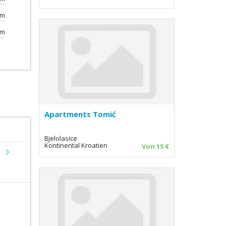
km
km
Apartments Tomić
Bjelolasice
Kontinental Kroatien
Von 15 €
Next