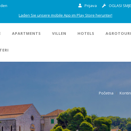
inden
Prijava
OGLASI SMJE
Laden Sie unsere mobile App im Play Store herunter!
E
APARTMENTS
VILLEN
HOTELS
AGROTOUR
TERI
Početna
Kontin