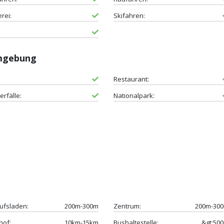
erei:
Skifahren:
Umgebung
Restaurant:
rfälle:
Nationalpark:
ufsladen:
200m-300m
Zentrum:
200m-30
hof:
10km-15km
Bushaltestelle:
&gt;50