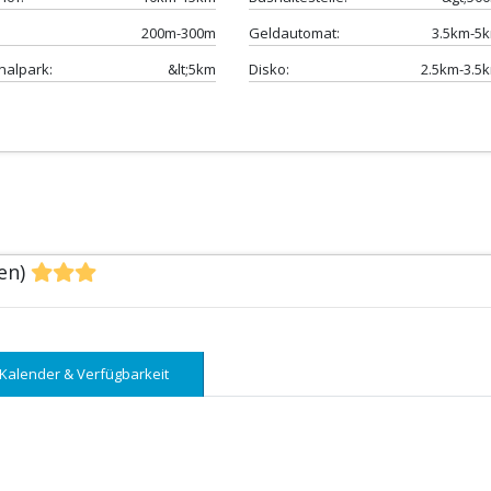
200m-300m
Geldautomat:
3.5km-5
nalpark:
&lt;5km
Disko:
2.5km-3.5
nen)
Kalender & Verfügbarkeit