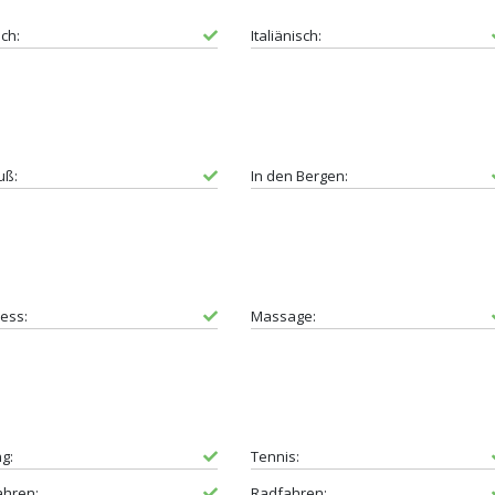
sch:
Italiänisch:
uß:
In den Bergen:
ess:
Massage:
ng:
Tennis:
ahren:
Radfahren: