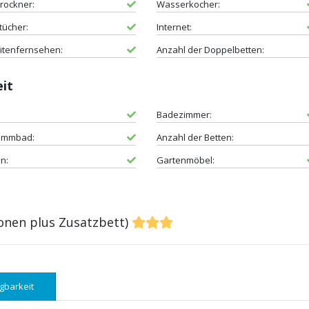
rockner:
Wasserkocher:
tücher:
Internet:
litenfernsehen:
Anzahl der Doppelbetten:
eit
Badezimmer:
immbad:
Anzahl der Betten:
n:
Gartenmöbel:
onen plus Zusatzbett)
gbarkeit