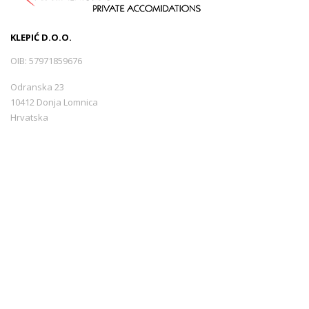
KLEPIĆ D.O.O.
OIB: 57971859676
Odranska 23
10412 Donja Lomnica
Hrvatska
+385 99 3544440
info@croatiarents.com
LINKOVI
Blog
Kontakt
Nutzungsbedingungen