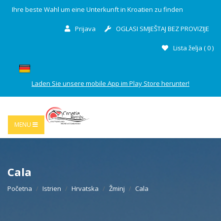
Ihre beste Wahl um eine Unterkunft in Kroatien zu finden
Prijava
OGLASI SMJEŠTAJ BEZ PROVIZIJE
Lista želja (
0
)
Laden Sie unsere mobile App im Play Store herunter!
MENU
Cala
Početna
Istrien
Hrvatska
Žminj
Cala