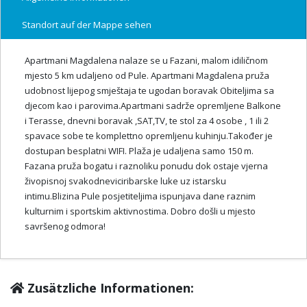
Standort auf der Mappe sehen
Apartmani Magdalena nalaze se u Fazani, malom idiličnom
mjesto 5 km udaljeno od Pule. Apartmani Magdalena pruža
udobnost lijepog smještaja te ugodan boravak Obiteljima sa
djecom kao i parovima.Apartmani sadrže opremljene Balkone
i Terasse, dnevni boravak ,SAT,TV, te stol za 4 osobe , 1 ili 2
spavace sobe te komplettno opremljenu kuhinju.Također je
dostupan besplatni WIFI. Plaža je udaljena samo 150 m.
Fazana pruža bogatu i raznoliku ponudu dok ostaje vjerna
živopisnoj svakodneviciribarske luke uz istarsku
intimu.Blizina Pule posjetiteljima ispunjava dane raznim
kulturnim i sportskim aktivnostima. Dobro došli u mjesto
savršenog odmora!
Zusätzliche Informationen: