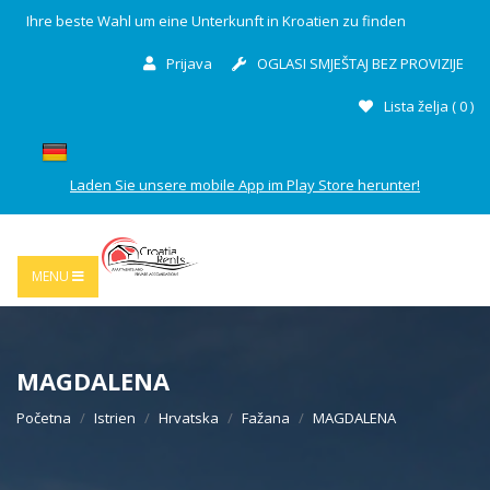
Ihre beste Wahl um eine Unterkunft in Kroatien zu finden
Prijava
OGLASI SMJEŠTAJ BEZ PROVIZIJE
Lista želja (
0
)
Laden Sie unsere mobile App im Play Store herunter!
MENU
MAGDALENA
Početna
Istrien
Hrvatska
Fažana
MAGDALENA