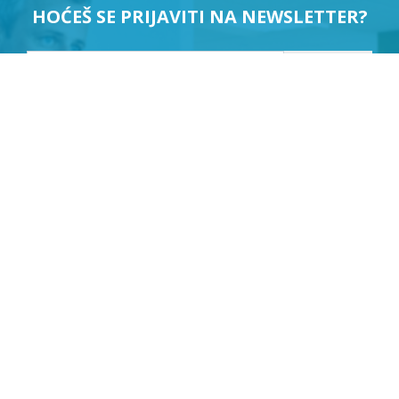
HOĆEŠ SE PRIJAVITI NA NEWSLETTER?
PRIJAVI ME
Suglasan sam da se moji podaci koriste u svrhu slanja
newslettera.
KLEPIĆ D.O.O.