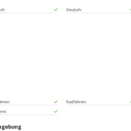
sch:
Deutsch:
ahren:
Radfahren:
erei:
Umgebung