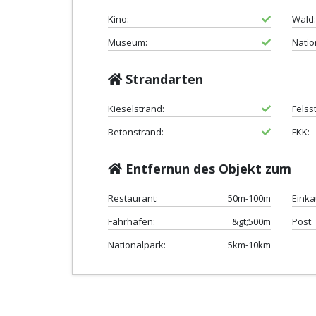
Kino:
Wald:
Museum:
Natio
Strandarten
Kieselstrand:
Felss
Betonstrand:
FKK:
Entfernun des Objekt zum
Restaurant:
50m-100m
Einka
Fährhafen:
&gt;500m
Post:
Nationalpark:
5km-10km