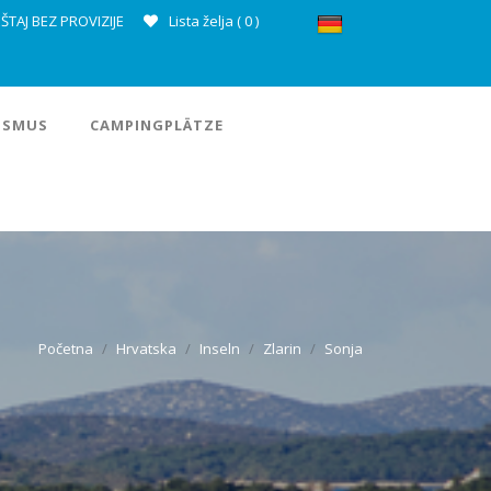
ŠTAJ BEZ PROVIZIJE
Lista želja (
0
)
ISMUS
CAMPINGPLÄTZE
Početna
Hrvatska
Inseln
Zlarin
Sonja