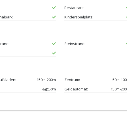
Restaurant:
nalpark:
Kinderspielplatz:
trand:
Steinstrand:
ufsladen:
150m-200m
Zentrum:
50m-10
&gt;50m
Geldautomat:
150m-20