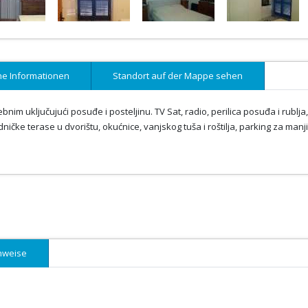
ne Informationen
Standort auf der Mappe sehen
im uključujući posuđe i posteljinu. TV Sat, radio, perilica posuđa i rublja,
ničke terase u dvorištu, okućnice, vanjskog tuša i roštilja, parking za manji
nweise