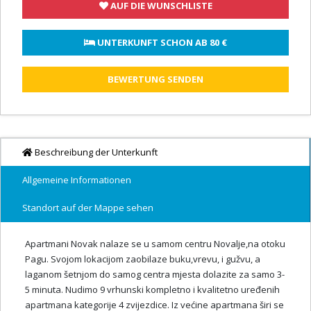
AUF DIE WUNSCHLISTE
 UNTERKUNFT SCHON AB 
80 €
BEWERTUNG SENDEN
Beschreibung der Unterkunft
Allgemeine Informationen
Standort auf der Mappe sehen
Apartmani Novak nalaze se u samom centru Novalje,na otoku
Pagu. Svojom lokacijom zaobilaze buku,vrevu, i gužvu, a
laganom šetnjom do samog centra mjesta dolazite za samo 3-
5 minuta. Nudimo 9 vrhunski kompletno i kvalitetno uređenih
apartmana kategorije 4 zvijezdice. Iz većine apartmana širi se