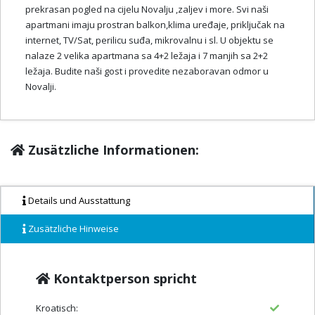
prekrasan pogled na cijelu Novalju ,zaljev i more. Svi naši
apartmani imaju prostran balkon,klima uređaje, priključak na
internet, TV/Sat, perilicu suđa, mikrovalnu i sl. U objektu se
nalaze 2 velika apartmana sa 4+2 ležaja i 7 manjih sa 2+2
ležaja. Budite naši gost i provedite nezaboravan odmor u
Novalji.
Zusätzliche Informationen:
Details und Ausstattung
Zusätzliche Hinweise
Kontaktperson spricht
Kroatisch: