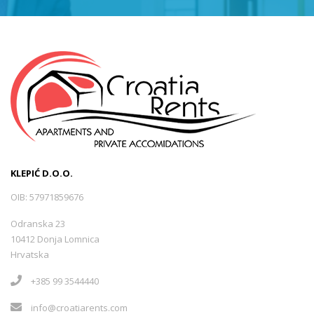
KLEPIĆ D.O.O.
OIB: 57971859676
Odranska 23
10412 Donja Lomnica
Hrvatska
+385 99 3544440
info@croatiarents.com