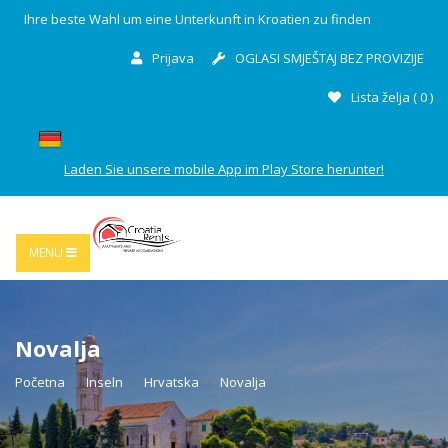
Ihre beste Wahl um eine Unterkunft in Kroatien zu finden
Prijava
OGLASI SMJEŠTAJ BEZ PROVIZIJE
Lista želja (
0
)
Laden Sie unsere mobile App im Play Store herunter!
MENU
Novalja
Početna
Inseln
Hrvatska
Novalja