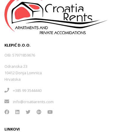
KLEPIĆ D.O.O.
OIB: 57971859676
Odranska 23
10412 Donja Lomnica
Hrvatska
+385 99 3544440
info@croatiarents.com
LINKOVI