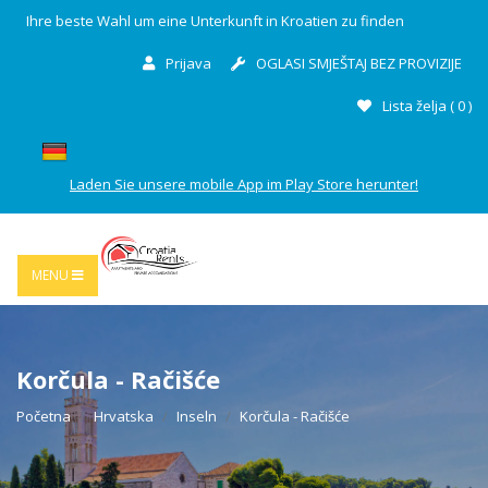
Ihre beste Wahl um eine Unterkunft in Kroatien zu finden
Prijava
OGLASI SMJEŠTAJ BEZ PROVIZIJE
Lista želja (
0
)
Laden Sie unsere mobile App im Play Store herunter!
MENU
Korčula - Račišće
Početna
Hrvatska
Inseln
Korčula - Račišće