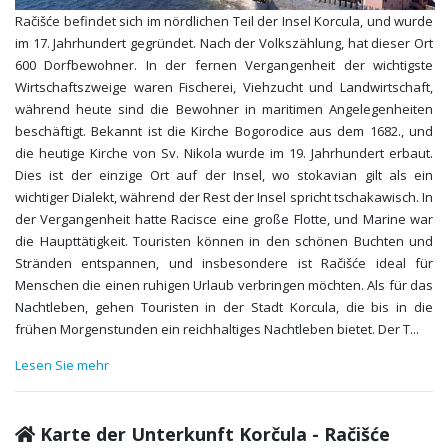
Račišće befindet sich im nördlichen Teil der Insel Korcula, und wurde
im 17. Jahrhundert gegründet. Nach der Volkszählung, hat dieser Ort
600 Dorfbewohner. In der fernen Vergangenheit der wichtigste
Wirtschaftszweige waren Fischerei, Viehzucht und Landwirtschaft,
während heute sind die Bewohner in maritimen Angelegenheiten
beschäftigt. Bekannt ist die Kirche Bogorodice aus dem 1682., und
die heutige Kirche von Sv. Nikola wurde im 19. Jahrhundert erbaut.
Dies ist der einzige Ort auf der Insel, wo stokavian gilt als ein
wichtiger Dialekt, während der Rest der Insel spricht tschakawisch. In
der Vergangenheit hatte Racisce eine große Flotte, und Marine war
die Haupttätigkeit. Touristen können in den schönen Buchten und
Stränden entspannen, und insbesondere ist Račišće ideal für
Menschen die einen ruhigen Urlaub verbringen möchten. Als für das
Nachtleben, gehen Touristen in der Stadt Korcula, die bis in die
frühen Morgenstunden ein reichhaltiges Nachtleben bietet. Der T
...
Lesen Sie mehr
Karte der Unterkunft Korčula - Račišće