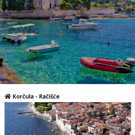
Korčula - Račišće