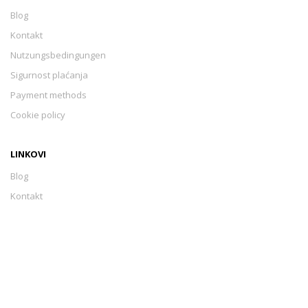
Blog
Kontakt
Nutzungsbedingungen
Sigurnost plaćanja
Payment methods
Cookie policy
LINKOVI
Blog
Kontakt
Nutzungsbedingungen
Sigurnost plaćanja
Payment methods
Cookie policy