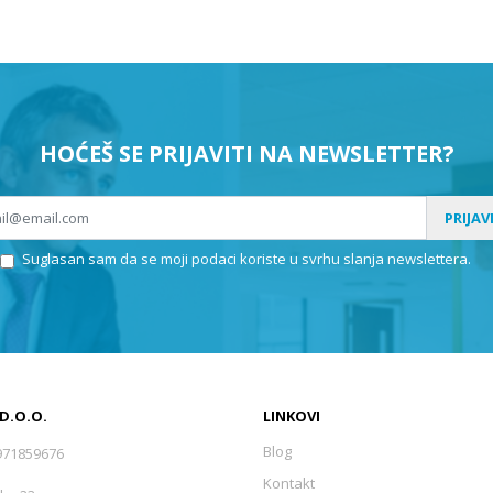
HOĆEŠ SE PRIJAVITI NA NEWSLETTER?
PRIJAV
Suglasan sam da se moji podaci koriste u svrhu slanja newslettera.
 D.O.O.
LINKOVI
Blog
971859676
Kontakt