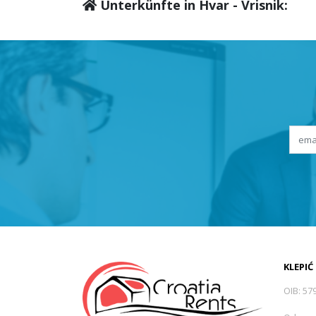
Unterkünfte in Hvar - Vrisnik:
KLEPIĆ
OIB: 57