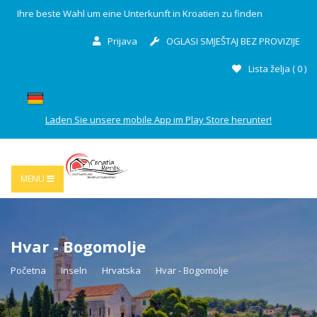
Ihre beste Wahl um eine Unterkunft in Kroatien zu finden
Prijava
OGLASI SMJEŠTAJ BEZ PROVIZIJE
Lista želja (
0
)
Laden Sie unsere mobile App im Play Store herunter!
MENU
Hvar - Bogomolje
Početna
Inseln
Hrvatska
Hvar - Bogomolje