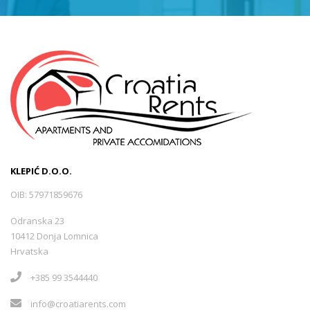
KLEPIĆ D.O.O.
OIB: 57971859676
Odranska 23
10412 Donja Lomnica
Hrvatska
+385 99 3544440
info@croatiarents.com